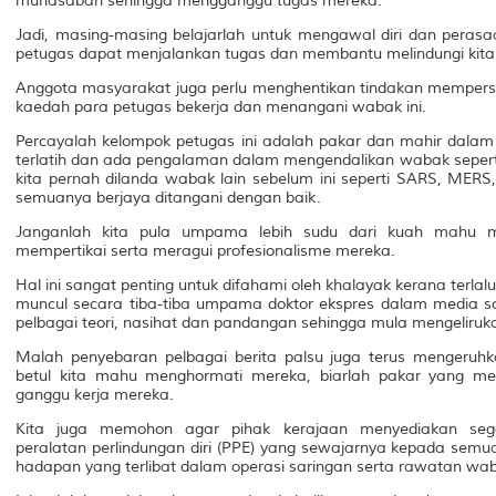
munasabah sehingga mengganggu tugas mereka.
Jadi, masing-masing belajarlah untuk mengawal diri dan peras
petugas dapat menjalankan tugas dan membantu melindungi kit
Anggota masyarakat juga perlu menghentikan tindakan mempers
kaedah para petugas bekerja dan menangani wabak ini.
Percayalah kelompok petugas ini adalah pakar dan mahir dala
terlatih dan ada pengalaman dalam mengendalikan wabak seperti
kita pernah dilanda wabak lain sebelum ini seperti SARS, MERS
semuanya berjaya ditangani dengan baik.
Janganlah kita pula umpama lebih sudu dari kuah mahu m
mempertikai serta meragui profesionalisme mereka.
Hal ini sangat penting untuk difahami oleh khalayak kerana terla
muncul secara tiba-tiba umpama doktor ekspres dalam media 
pelbagai teori, nasihat dan pandangan sehingga mula mengeliru
Malah penyebaran pelbagai berita palsu juga terus mengeruh
betul kita mahu menghormati mereka, biarlah pakar yang men
ganggu kerja mereka.
Kita juga memohon agar pihak kerajaan menyediakan se
peralatan perlindungan diri (PPE) yang sewajarnya kepada semu
hadapan yang terlibat dalam operasi saringan serta rawatan wab