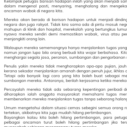
Kelompok petugas barisan hadapan inilah yang akan menjadi sa
dalam mengenal pasti, menyaring, menghalang dan mengeka
ancaman wabak di negara kita.
Mereka akan berada di barisan hadapan untuk menjadi dindin
negara dan juga rakyat. Tidak kira sama ada di pintu masuk nega
mahupun di klinik dan hospital, merekalah yang bertungkus lum
nyawa mereka sendiri demi memastikan wabak, virus atau pe
menjangkiti orang lain.
Walaupun mereka sememangnya hanya menjalankan tugas yang
namun jangan lupa bila orang berbudi kita wajar berbahasa. Ki
menghargai segala jasa, peranan, sumbangan dan pengorbanan
Penulis yakin mereka tidak mengharapkan apa-apa pujian, jauh
kerana sekadar menjalankan amanah dengan penuh jujur, ikhlas d
Tetapi ada banyak lagi cara yang kita boleh buat sebagai 
sumbangan mereka. Antaranya, berilah kerjasama ketika mereka
Percayalah mereka tidak ada sebarang kepentingan peribadi da
diharapkan ialah anggota masyarakat memahami tugas mer
membenarkan mereka menjalankan tugas tanpa sebarang halan
Umum mengetahui dalam situasi cemas sebegini semua orang r
tertekan, akibatnya kita juga mudah hilang pertimbangan.
Bayangkan kalau kita boleh hilang pertimbangan, para petug
pelbagai ancaman turut boleh hilang pertimbangan jika ter