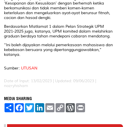
‘Kesopanan dan Kesusilaan’ dengan berhemah ketika
berkomunikasi dan tidak memberi komen-komen
keterlaluan dan mengeluarkan ayat-ayat berunsur fitnah,
cacian dan hasad dengki.
Berdasarkan Matlamat 1 dalam Pelan Strategik UPM
2021-2025 juga, katanya, UPM komited dalam melahirkan
graduan berdaya tahan mendepani cabaran mendatang.
“Ini boleh dijayakan melalui pemerkasaan mahasiswa dan
kebebasan bersuara yang dipertanggungjawabkan,”
katanya.
Sumber:
UTUSAN
Date of Input: 13/02/2023 | Updated: 09/06/2023 |
nazryhisham
MEDIA SHARING
S
F
T
L
E
C
W
P
h
a
w
i
m
o
o
r
a
c
i
n
a
p
r
i
r
e
t
k
i
y
d
n
e
b
t
e
l
L
P
t