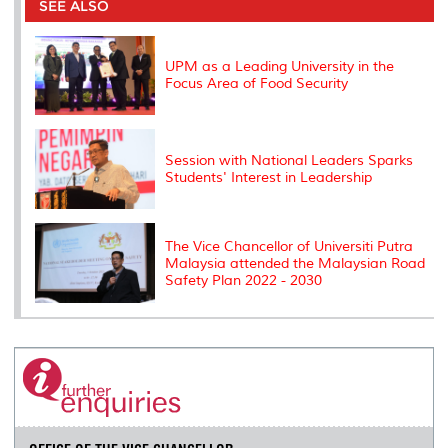
o
e
d
i
r
SEE ALSO
o
r
I
n
e
k
n
k
s
s
UPM as a Leading University in the
Focus Area of ​​Food Security
Session with National Leaders Sparks
Students' Interest in Leadership
The Vice Chancellor of Universiti Putra
Malaysia attended the Malaysian Road
Safety Plan 2022 - 2030