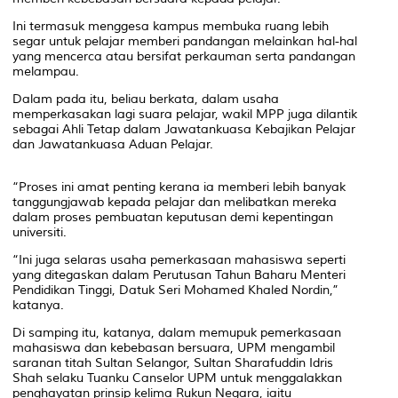
Ini termasuk menggesa kampus membuka ruang lebih
segar untuk pelajar memberi pandangan melainkan hal-hal
yang mencerca atau bersifat perkauman serta pandangan
melampau.
Dalam pada itu, beliau berkata, dalam usaha
memperkasakan lagi suara pelajar, wakil MPP juga dilantik
sebagai Ahli Tetap dalam Jawatankuasa Kebajikan Pelajar
dan Jawatankuasa Aduan Pelajar.
“Proses ini amat penting kerana ia memberi lebih banyak
tanggungjawab kepada pelajar dan melibatkan mereka
dalam proses pembuatan keputusan demi kepentingan
universiti.
“Ini juga selaras usaha pemerkasaan mahasiswa seperti
yang ditegaskan dalam Perutusan Tahun Baharu Menteri
Pendidikan Tinggi, Datuk Seri Mohamed Khaled Nordin,”
katanya.
Di samping itu, katanya, dalam memupuk pemerkasaan
mahasiswa dan kebebasan bersuara, UPM mengambil
saranan titah Sultan Selangor, Sultan Sharafuddin Idris
Shah selaku Tuanku Canselor UPM untuk menggalakkan
penghayatan prinsip kelima Rukun Negara, iaitu