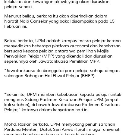
kelulusan dan kewangan aktiviti yang akan diuruskan
pelajar sendiri.
Menurut beliau, perkara itu akan diperincikan dalam
Naratif Naib Canselor yang bakal disampaikan pada 15
Februari ini.
Beliau berkata, UPM adalah kampus mesra pelajar kerana
menyediakan beberapa platform autonomi dan kebebasan
bersuara kepada pelajar, antaranya pemilihan Majlis
Perwakilan Pelajar (MPP) yang dikendali dan diuruskan
sepenuhnya oleh Jawatankuasa Pemilihan MPP.
“Jawatankuasa itu dianggotai para pelajar sahaja dengan
sokongan Bahagian Hal Ehwal Pelajar (BHEP).
“Selain itu, UPM memberi kebebasan kepada pelajar untuk
mengurus Sidang Parlimen Kesatuan Pelajar UPM (empat
kali setahun), di bawah Jawatankuasa Parlimen Kesatuan
Pelajar,” katanya dalam kenyataan hari ini.
Mohd. Roslan berkata, UPM menyokong penuh saranan
Perdana Menteri, Datuk Seri Anwar Ibrahim agar universiti
memberi kebebasan bersuara kepada pelajar.