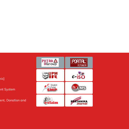
ic]
nt System
ent, Donation and