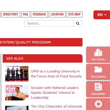
DIRECTORY
FAQ
FEEDBACK
LOCATION
SITE MAP
SYSTEM/QUALITY PROGRAM
SEE ALSO
Our Entity
UPM as a Leading University in
the Focus Area of ​​Food Security
Documents
Session with National Leaders
Sparks Students' Interest in
Newsletter
Leadership
The Vice Chancellor of Universiti