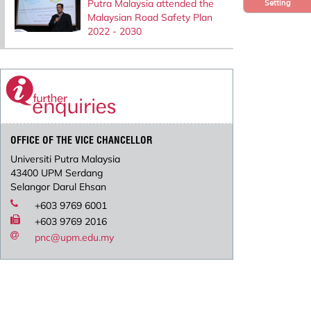
Putra Malaysia attended the
Setting
Malaysian Road Safety Plan
2022 - 2030
OFFICE OF THE VICE CHANCELLOR
Universiti Putra Malaysia
43400 UPM Serdang
Selangor Darul Ehsan
+603 9769 6001
+603 9769 2016
pnc@upm.edu.my