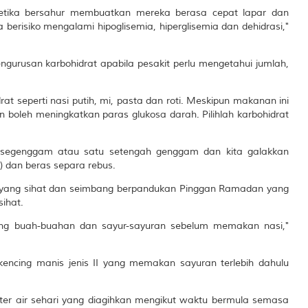
ketika bersahur membuatkan mereka berasa cepat lapar dan
berisiko mengalami hipoglisemia, hiperglisemia dan dehidrasi,"
urusan karbohidrat apabila pesakit perlu mengetahui jumlah,
t seperti nasi putih, mi, pasta dan roti. Meskipun makanan ini
n boleh meningkatkan paras glukosa darah. Pilihlah karbohidrat
h segenggam atau satu setengah genggam dan kita galakkan
 dan beras separa rebus.
 yang sihat dan seimbang berpandukan Pinggan Ramadan yang
ihat.
ong buah-buahan dan sayur-sayuran sebelum memakan nasi,"
kencing manis jenis II yang memakan sayuran terlebih dahulu
iter air sehari yang diagihkan mengikut waktu bermula semasa