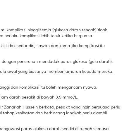
mi komplikasi hipoglisemia (glukosa darah rendah) tidak
berlaku komplikasi lebih teruk ketika berpuasa.
t tidak sedar diri, sawan dan koma jika komplikasi itu
ra dengan penurunan mendadak paras glukosa (gula darah).
 gejala awal yang biasanya memberi amaran kepada mereka.
o tinggi dan komplikasi itu boleh mengancam nyawa.
dalam darah pesakit di bawah 3.9 mmol/L.
Dr Zanariah Hussein berkata, pesakit yang ingin berpuasa perlu
 tahap kesihatan dan berbincang langkah perlu diambil
 mengawasi paras glukosa darah sendiri di rumah semasa