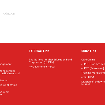
ahmadazlan
EXTERNAL LINK
QUICK LINK
The National Higher Education Fund
OSH Online
Corporation (PTPTN)
anagement
eLPPT [Non Academ
g
myGovernment Portal
eLPPT [Pelaksana]
y Management
Training Manageme
 on Business and
eSlip UPM
Meeting
Division of Endowm
In-Kind
ad Application
Document
em