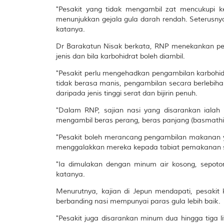
"Pesakit yang tidak mengambil zat mencukupi 
menunjukkan gejala gula darah rendah. Seterusnya 
katanya.
Dr Barakatun Nisak berkata, RNP menekankan peng
jenis dan bila karbohidrat boleh diambil.
"Pesakit perlu mengehadkan pengambilan karbohidra
tidak berasa manis, pengambilan secara berlebiha
daripada jenis tinggi serat dan bijirin penuh.
"Dalam RNP, sajian nasi yang disarankan iala
mengambil beras perang, beras panjang (basmathi)
"Pesakit boleh merancang pengambilan makanan
menggalakkan mereka kepada tabiat pemakanan s
"Ia dimulakan dengan minum air kosong, sepot
katanya.
Menurutnya, kajian di Jepun mendapati, pesakit 
berbanding nasi mempunyai paras gula lebih baik.
"Pesakit juga disarankan minum dua hingga tiga l