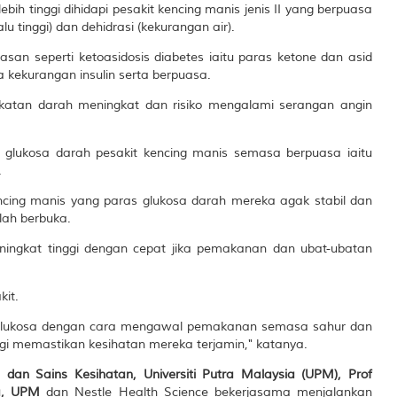
bih tinggi dihidapi pesakit kencing manis jenis II yang berpuasa
u tinggi) dan dehidrasi (kekurangan air).
emasan seperti ketoasidosis diabetes iaitu paras ketone dan asid
 kekurangan insulin serta berpuasa.
pekatan darah meningkat dan risiko mengalami serangan angin
s glukosa darah pesakit kencing manis semasa berpuasa iaitu
.
ncing manis yang paras glukosa darah mereka agak stabil dan
lah berbuka.
ningkat tinggi dengan cepat jika pemakanan dan ubat-ubatan
kit.
s glukosa dengan cara mengawal pemakanan semasa sahur dan
gi memastikan kesihatan mereka terjamin," katanya.
 dan Sains Kesihatan, Universiti Putra Malaysia (UPM), Prof
a, UPM
dan Nestle Health Science bekerjasama menjalankan