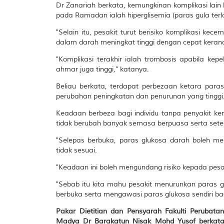
Dr Zanariah berkata, kemungkinan komplikasi lain le
pada Ramadan ialah hiperglisemia (paras gula terlal
"Selain itu, pesakit turut berisiko komplikasi kec
dalam darah meningkat tinggi dengan cepat kerana
"Komplikasi terakhir ialah trombosis apabila ke
ahmar juga tinggi," katanya.
Beliau berkata, terdapat perbezaan ketara para
perubahan peningkatan dan penurunan yang tinggi
Keadaan berbeza bagi individu tanpa penyakit ke
tidak berubah banyak semasa berpuasa serta sete
"Selepas berbuka, paras glukosa darah boleh me
tidak sesuai.
"Keadaan ini boleh mengundang risiko kepada pesa
"Sebab itu kita mahu pesakit menurunkan para
berbuka serta mengawasi paras glukosa sendiri ba
Pakar Dietitian dan Pensyarah Fakulti Perubatan
Madya Dr Barakatun Nisak Mohd Yusof berkat