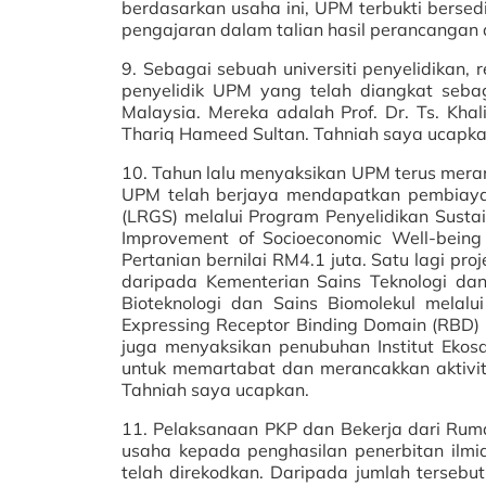
berdasarkan usaha ini, UPM terbukti bers
pengajaran dalam talian hasil perancangan d
9. Sebagai sebuah universiti penyelidikan,
penyelidik UPM yang telah diangkat seba
Malaysia. Mereka adalah Prof. Dr. Ts. Khal
Thariq Hameed Sultan. Tahniah saya ucapka
10. Tahun lalu menyaksikan UPM terus meranca
UPM telah berjaya mendapatkan pembiaya
(LRGS) melalui Program Penyelidikan Sustai
Improvement of Socioeconomic Well-being o
Pertanian bernilai RM4.1 juta. Satu lagi p
daripada Kementerian Sains Teknologi dan I
Bioteknologi dan Sains Biomolekul melalu
Expressing Receptor Binding Domain (RBD) 
juga menyaksikan penubuhan Institut Ekosa
untuk memartabat dan merancakkan aktivit
Tahniah saya ucapkan.
11. Pelaksanaan PKP dan Bekerja dari R
usaha kepada penghasilan penerbitan ilmia
telah direkodkan. Daripada jumlah terseb