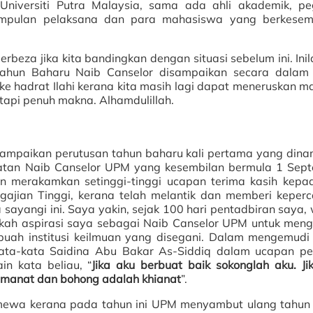
niversiti Putra Malaysia, sama ada ahli akademik, p
kumpulan pelaksana dan para mahasiswa yang berkese
rbeza jika kita bandingkan dengan situasi sebelum ini. Inil
hun Baharu Naib Canselor disampaikan secara dalam 
 hadrat Ilahi kerana kita masih lagi dapat meneruskan majl
api penuh makna. Alhamdulillah.
ampaikan perutusan tahun baharu kali pertama yang din
jawatan Naib Canselor UPM yang kesembilan bermula 1 Sep
gin merakamkan setinggi-tinggi ucapan terima kasih kepa
ngajian Tinggi, kerana telah melantik dan memberi keper
sayangi ini. Saya yakin, sejak 100 hari pentadbiran saya,
kah aspirasi saya sebagai Naib Canselor UPM untuk men
ebuah institusi keilmuan yang disegani. Dalam mengemudi 
ata-kata Saidina Abu Bakar As-Siddiq dalam ucapan p
ain kata beliau, “
Jika aku berbuat baik sokonglah aku. Ji
 amanat dan bohong adalah khianat
”.
istimewa kerana pada tahun ini UPM menyambut ulang tahun