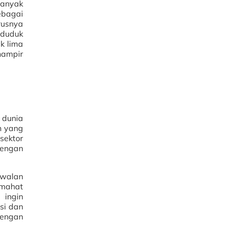
banyak
ebagai
rusnya
 duduk
k lima
hampir
 dunia
h yang
sektor
dengan
awalan
mahat
 ingin
si dan
dengan