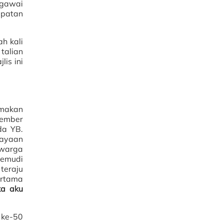
egawai
mpatan
ah kali
talian
is ini
amakan
tember
da YB.
cayaan
 warga
gemudi
teraju
ertama
ka aku
 ke-50