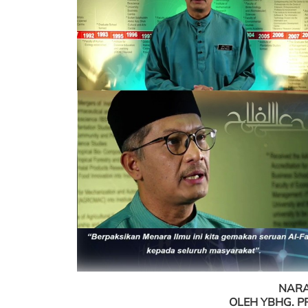
NARA
OLEH YBHG. P