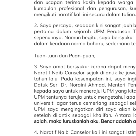
dan ucapan terima kasih kepada warga U
kumpulan profesional dan pengurusan, 
mengikuti naratif kali ini secara dalam talian.
2. Saya percaya, keadaan kini sangat jauh be
pertama dalam sejarah UPM Perutusan Ta
sepenuhnya. Namun begitu, saya bersyukur ke
dalam keadaan norma baharu, sederhana tet
Tuan-tuan dan Puan-puan,
3. Saya amat bersyukur kerana dapat meny
Naratif Naib Canselor sejak dilantik ke 
tahun lalu. Pada kesempatan ini, saya in
Datuk Seri Dr. Noraini Ahmad, Menteri Pe
kepada saya untuk menerajui UPM yang kita 
UPM tentunya teruja untuk mengetahui apa
universiti agar terus cemerlang sebagai s
UPM saya mengingatkan diri saya akan k
setelah dilantik sebagai khalifah. Antara l
salah, maka luruskanlah aku. Benar adalah
4. Naratif Naib Canselor kali ini sangat 