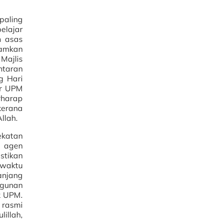
paling
elajar
n asas
kamkan
Majlis
ntaran
g Hari
ar UPM
rharap
kerana
llah.
ekatan
i agen
stikan
ewaktu
anjang
ngunan
k UPM.
 rasmi
illah,