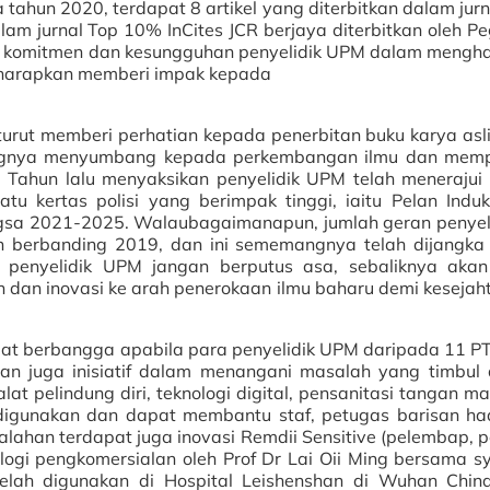
ahun 2020, terdapat 8 artikel yang diterbitkan dalam jurn
lam jurnal Top 10% InCites JCR berjaya diterbitkan oleh P
 komitmen dan kesungguhan penyelidik UPM dalam mengha
diharapkan memberi impak kepada
 turut memberi perhatian kepada penerbitan buku karya asli
angnya menyumbang kepada perkembangan ilmu dan mem
. Tahun lalu menyaksikan penyelidik UPM telah menerajui 
tu kertas polisi yang berimpak tinggi, iaitu Pelan Induk
sa 2021-2025. Walaubagaimanapun, jumlah geran penyel
n berbanding 2019, dan ini sememangnya telah dijangka
penyelidik UPM jangan berputus asa, sebaliknya akan
an dan inovasi ke arah penerokaan ilmu baharu demi kesejah
at berbangga apabila para penyelidik UPM daripada 11 PTJ
an juga inisiatif dalam menangani masalah yang timbul 
at pelindung diri, teknologi digital, pensanitasi tangan m
 digunakan dan dapat membantu staf, petugas barisan h
lahan terdapat juga inovasi Remdii Sensitive (pelembap, p
gi pengkomersialan oleh Prof Dr Lai Oii Ming bersama sy
elah digunakan di Hospital Leishenshan di Wuhan Chin