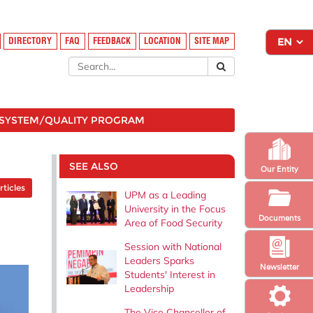
DIRECTORY
FAQ
FEEDBACK
LOCATION
SITE MAP
SYSTEM/QUALITY PROGRAM
SEE ALSO
Our Entity
rticles
UPM as a Leading
University in the Focus
Documents
Area of ​​Food Security
Session with National
Leaders Sparks
Newsletter
Students' Interest in
Leadership
The Vice Chancellor of