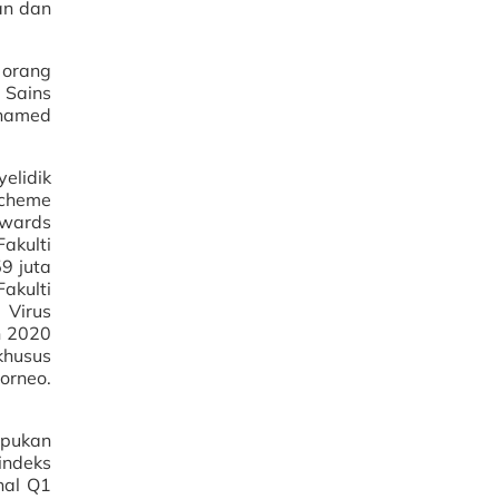
an dan
 orang
 Sains
ohamed
yelidik
Scheme
owards
akulti
9 juta
akulti
 Virus
n 2020
khusus
orneo.
mpukan
indeks
nal Q1