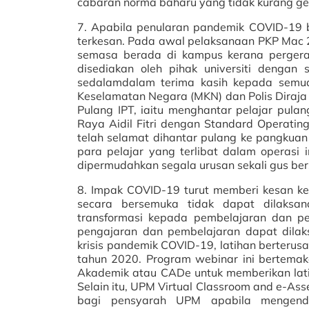
cabaran norma baharu yang tidak kurang get
7. Apabila penularan pandemik COVID-19 b
terkesan. Pada awal pelaksanaan PKP Mac 2
semasa berada di kampus kerana pergera
disediakan oleh pihak universiti denga
sedalamdalam terima kasih kepada semua
Keselamatan Negara (MKN) dan Polis Diraj
Pulang IPT, iaitu menghantar pelajar pul
Raya Aidil Fitri dengan Standard Operatin
telah selamat dihantar pulang ke pangkuan
para pelajar yang terlibat dalam operasi
dipermudahkan segala urusan sekali gus ber
8. Impak COVID-19 turut memberi kesan k
secara bersemuka tidak dapat dilaksan
transformasi kepada pembelajaran dan p
pengajaran dan pembelajaran dapat dila
krisis pandemik COVID-19, latihan berterus
tahun 2020. Program webinar ini bertemaka
Akademik atau CADe untuk memberikan lat
Selain itu, UPM Virtual Classroom and e-As
bagi pensyarah UPM apabila mengendal