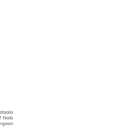
ataala
f Naib
argaan