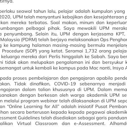
irnya.
erlaku seawal tahun lalu, pelajar adalah kumpulan yang 
020, UPM telah menyantuni kebajikan dan kesejahteraan p
kan mereka terbatas. Soal makan, minum dan keperlua
n sumbangan pelbagai pihak. Saya mewakili UPM mera
 penyumbang. Selain itu, UPM dengan kerjasama KPT, 
a Malaysia (PDRM) telah berjaya melaksanakan Ops Pengha
ang ke kampung halaman masing-masing bermula menjelan
g Procedure (SOP) yang ketat. Seramai 1,732 orang pelaj
 keluarga mereka dari Perlis hinggalah ke Sabah. Saya be
 ini tidak akan melupakan pengalaman ini dan bersyukur 
semangat untuk kembali ke kampus pada Mac nanti, Insya A
epada proses pembelajaran dan pengajaran apabila pend
akan. Tidak dinafikan, COVID-19 sebenarnya menjad
engajaran dalam talian khususnya di UPM. Dalam mema
ksanakan dengan berkesan oleh warga akademik UPM s
an melalui program webinar telah dilaksanakan di UPM sep
n “Online Learning for All” adalah inisiatif Pusat Pemba
ihan secara berterusan kepada kepada pegawai akademi
sessment Guidelines telah disediakan sebagai garis panduan
ikan Virtual Classroom dan e-Assessment. Alhamdul