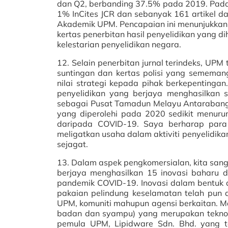
dan Q2, berbanding 37.5% pada 2019. Pada t
1% InCites JCR dan sebanyak 161 artikel da
Akademik UPM. Pencapaian ini menunjukkan
kertas penerbitan hasil penyelidikan yang 
kelestarian penyelidikan negara.
12. Selain penerbitan jurnal terindeks, UPM
suntingan dan kertas polisi yang semem
nilai strategi kepada pihak berkepentingan
penyelidikan yang berjaya menghasilkan sa
sebagai Pusat Tamadun Melayu Antarabang
yang diperolehi pada 2020 sedikit menuru
daripada COVID-19. Saya berharap para 
meligatkan usaha dalam aktiviti penyelidik
sejagat.
13. Dalam aspek pengkomersialan, kita sang
berjaya menghasilkan 15 inovasi baharu d
pandemik COVID-19. Inovasi dalam bentuk al
pakaian pelindung keselamatan telah pun
UPM, komuniti mahupun agensi berkaitan. Ma
badan dan syampu) yang merupakan teknolo
pemula UPM, Lipidware Sdn. Bhd. yang t