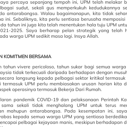
Saya percaya sepanjang tempoh ini, UPM telah melakar 
bagai sudut, sekali gus memperkukuh kedudukannya s
ada antarabangsa. Walau bagaimanapun, kita tidak seha
ini. Sebaliknya, kita perlu sentiasa berusaha memposisi
ada tahun ini juga kita telah menentukan hala tuju UPM untu
2021-2025. Saya berharap pelan strategik yang telah 
ada warga UPM sedikit masa lagi. Insya Allah.
AN KOMITMEN BERSAMA
ahun vivere pericoloso, tahun sukar bagi semua warga
ysia tidak terkecuali daripada berhadapan dengan musu
 secara langsung kepada pelbagai sektor kritikal termasuk 
nggi termasuk UPM perlu membiasakan urusan harian kita 
pek operasinya termasuk Bekerja Dari Rumah.
nularan pandemik COVID-19 dan pelaksanaan Perintah K
u sama sekali tidak menghalang UPM untuk terus me
an mahupun antarabangsa. Pada kesempatan ini, saya
syabas kepada semua warga UPM yang sentiasa berdedika
 mencapai pelbagai kejayaan manis, meskipun berhadapan 