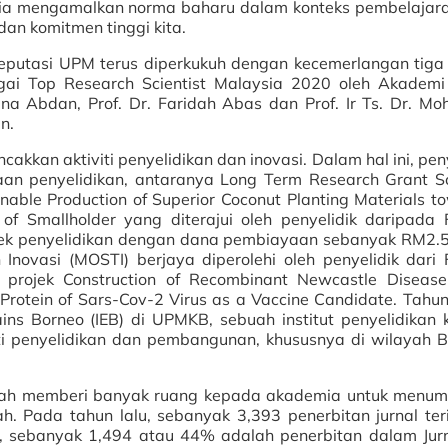
edia mengamalkan norma baharu dalam konteks pembelajar
an komitmen tinggi kita.
 reputasi UPM terus diperkukuh dengan kecemerlangan tiga
gai Top Research Scientist Malaysia 2020 oleh Akademi
ina Abdan, Prof. Dr. Faridah Abas dan Prof. Ir Ts. Dr. M
n.
kkan aktiviti penyelidikan dan inovasi. Dalam hal ini, pen
an penyelidikan, antaranya Long Term Research Grant 
nable Production of Superior Coconut Planting Materials t
f Smallholder yang diterajui oleh penyelidik daripada F
rojek penyelidikan dengan dana pembiayaan sebanyak RM2.5
novasi (MOSTI) berjaya diperolehi oleh penyelidik dari F
i projek Construction of Recombinant Newcastle Disease
Protein of Sars-Cov-2 Virus as a Vaccine Candidate. Tahu
ins Borneo (IEB) di UPMKB, sebuah institut penyelidikan 
i penyelidikan dan pembangunan, khususnya di wilayah B
umah memberi banyak ruang kepada akademia untuk menu
h. Pada tahun lalu, sebanyak 3,393 penerbitan jurnal ter
ut, sebanyak 1,494 atau 44% adalah penerbitan dalam Jur