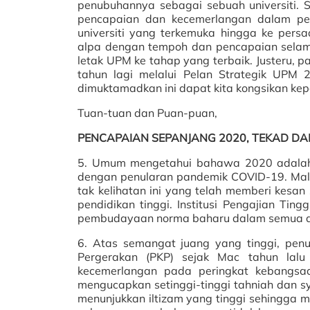
penubuhannya sebagai sebuah universiti. 
pencapaian dan kecemerlangan dalam pel
universiti yang terkemuka hingga ke pers
alpa dengan tempoh dan pencapaian selama 
letak UPM ke tahap yang terbaik. Justeru, p
tahun lagi melalui Pelan Strategik UPM 
dimuktamadkan ini dapat kita kongsikan kep
Tuan-tuan dan Puan-puan,
PENCAPAIAN SEPANJANG 2020, TEKAD D
5. Umum mengetahui bahawa 2020 adalah t
dengan penularan pandemik COVID-19. Mala
tak kelihatan ini yang telah memberi kesan
pendidikan tinggi. Institusi Pengajian Ti
pembudayaan norma baharu dalam semua as
6. Atas semangat juang yang tinggi, pe
Pergerakan (PKP) sejak Mac tahun lal
kecemerlangan pada peringkat kebangsa
mengucapkan setinggi-tinggi tahniah dan 
menunjukkan iltizam yang tinggi sehingga