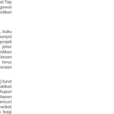
al Top
egawai
silkan
, buku
punyai
projek
 Johor
idikan
 kesan
 terus
teraan
 turut
akibat
ahupun
adapan
encuci
arikat
a bagi