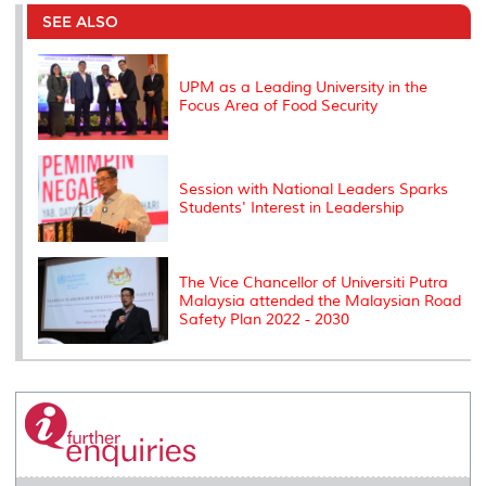
e
b
t
e
l
L
P
t
o
e
d
i
r
SEE ALSO
o
r
I
n
e
k
n
k
s
s
UPM as a Leading University in the
Focus Area of ​​Food Security
Session with National Leaders Sparks
Students' Interest in Leadership
The Vice Chancellor of Universiti Putra
Malaysia attended the Malaysian Road
Safety Plan 2022 - 2030