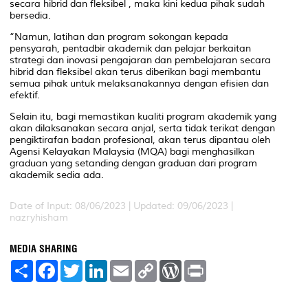
secara hibrid dan fleksibel , maka kini kedua pihak sudah
bersedia.
“Namun, latihan dan program sokongan kepada
pensyarah, pentadbir akademik dan pelajar berkaitan
strategi dan inovasi pengajaran dan pembelajaran secara
hibrid dan fleksibel akan terus diberikan bagi membantu
semua pihak untuk melaksanakannya dengan efisien dan
efektif.
Selain itu, bagi memastikan kualiti program akademik yang
akan dilaksanakan secara anjal, serta tidak terikat dengan
pengiktirafan badan profesional, akan terus dipantau oleh
Agensi Kelayakan Malaysia (MQA) bagi menghasilkan
graduan yang setanding dengan graduan dari program
akademik sedia ada.
Date of Input: 08/06/2023 | Updated: 09/06/2023 |
nazryhisham
MEDIA SHARING
S
F
T
L
E
C
W
P
h
a
w
i
m
o
o
r
a
c
i
n
a
p
r
i
r
e
t
k
i
y
d
n