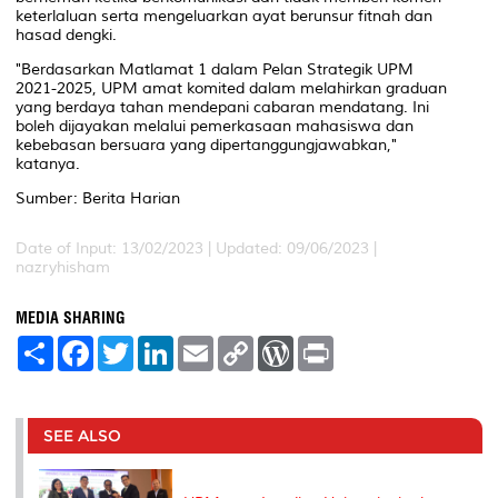
keterlaluan serta mengeluarkan ayat berunsur fitnah dan
hasad dengki.
"Berdasarkan Matlamat 1 dalam Pelan Strategik UPM
2021-2025, UPM amat komited dalam melahirkan graduan
yang berdaya tahan mendepani cabaran mendatang. Ini
boleh dijayakan melalui pemerkasaan mahasiswa dan
kebebasan bersuara yang dipertanggungjawabkan,"
katanya.
Sumber: Berita Harian
Date of Input: 13/02/2023 | Updated: 09/06/2023 |
nazryhisham
MEDIA SHARING
S
F
T
L
E
C
W
P
h
a
w
i
m
o
o
r
a
c
i
n
a
p
r
i
r
e
t
k
i
y
d
n
e
b
t
e
l
L
P
t
o
e
d
i
r
SEE ALSO
o
r
I
n
e
k
n
k
s
s