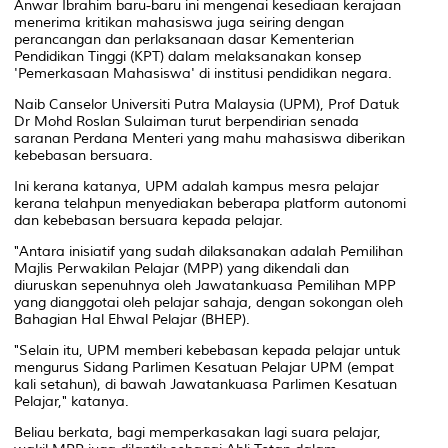
Anwar Ibrahim baru-baru ini mengenai kesediaan kerajaan
menerima kritikan mahasiswa juga seiring dengan
perancangan dan perlaksanaan dasar Kementerian
Pendidikan Tinggi (KPT) dalam melaksanakan konsep
'Pemerkasaan Mahasiswa' di institusi pendidikan negara.
Naib Canselor Universiti Putra Malaysia (UPM), Prof Datuk
Dr Mohd Roslan Sulaiman turut berpendirian senada
saranan Perdana Menteri yang mahu mahasiswa diberikan
kebebasan bersuara.
Ini kerana katanya, UPM adalah kampus mesra pelajar
kerana telahpun menyediakan beberapa platform autonomi
dan kebebasan bersuara kepada pelajar.
"Antara inisiatif yang sudah dilaksanakan adalah Pemilihan
Majlis Perwakilan Pelajar (MPP) yang dikendali dan
diuruskan sepenuhnya oleh Jawatankuasa Pemilihan MPP
yang dianggotai oleh pelajar sahaja, dengan sokongan oleh
Bahagian Hal Ehwal Pelajar (BHEP).
"Selain itu, UPM memberi kebebasan kepada pelajar untuk
mengurus Sidang Parlimen Kesatuan Pelajar UPM (empat
kali setahun), di bawah Jawatankuasa Parlimen Kesatuan
Pelajar," katanya.
Beliau berkata, bagi memperkasakan lagi suara pelajar,