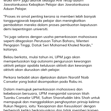
wakil MPP juga dilantik sebagai Ahli Tetap dalam
Jawatankuasa Kebajikan Pelajar dan Jawatankuasa
Aduan Pelajar.
"Proses ini amat penting kerana ia memberi lebih banyak
tanggungjawab kepada pelajar dan meningkatkan
pembabitan mereka dalam proses pembuatan keputusan
demi kepentingan universiti.
"Ini juga selaras dengan usaha pemerkasaan mahasiswa
seperti ditegaskan Perutusan Tahun Baharu, Menteri
Pengajian Tinggi, Datuk Seri Mohamed Khaled Nordin,"
katanya.
Beliau berkata, mulai tahun ini, UPM juga akan
memperluaskan lagi autonomi pengurusan kewangan
aktiviti pelajar apabila kelulusan aktiviti dan kewangan
aktiviti akan diuruskan oleh pelajar.
Perkara terbabit akan dijelaskan dalam Naratif Naib
Canselor yang bakal disampaikan pada Rabu ini.
Dalam memupuk pemerkasaan mahasiswa dan
kebebasan bersuara, UPM mengambil saranan titah
Tuanku Canselor UPM, Sultan Sharafuddin Idris Shah untuk
mempupuk dan menggalakkan penghayatan prinsip kelima
Rukun Negara, iaitu 'Kesopanan dan Kesusilaan' dengan
berhemah ketika berkomunikasi dan tidak memberi komen