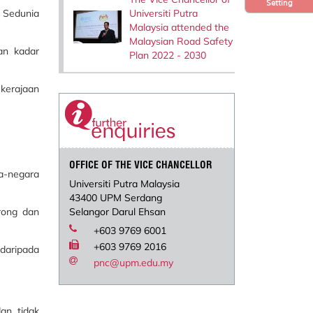
Setting
Universiti Putra
n Sedunia
Malaysia attended the
Malaysian Road Safety
an kadar
Plan 2022 - 2030
kerajaan
OFFICE OF THE VICE CHANCELLOR
ra-negara
Universiti Putra Malaysia
43400 UPM Serdang
rong dan
Selangor Darul Ehsan
+603 9769 6001
+603 9769 2016
daripada
pnc@upm.edu.my
an tidak