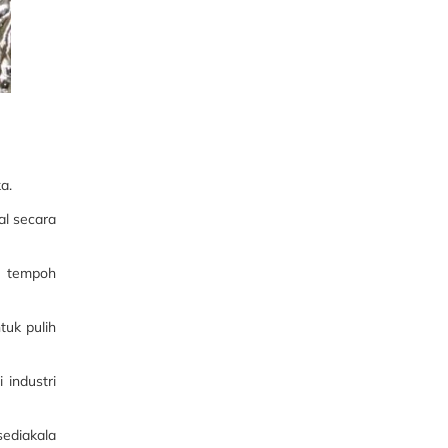
a.
al secara
n tempoh
tuk pulih
 industri
sediakala