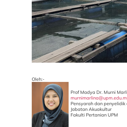
Oleh:-
Prof Madya Dr. Murni Mar
murnimarlina@upm.edu.m
Pensyarah dan penyelidik 
Jabatan Akuakultur
Fakulti Pertanian UPM