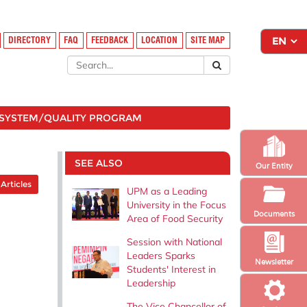
DIRECTORY
FAQ
FEEDBACK
LOCATION
SITE MAP
SYSTEM/QUALITY PROGRAM
SEE ALSO
Our Entity
 Articles
UPM as a Leading
University in the Focus
Documents
Area of ​​Food Security
Session with National
Leaders Sparks
Newsletter
Students' Interest in
Leadership
The Vice Chancellor of