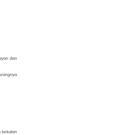
layan dan
urangnya
n bekalan