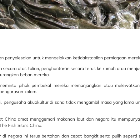
an penyelesaian untuk mengelakkan ketidakstabilan perniagaan merek
n secara atas talian, penghantaran secara terus ke rumah atau menju
gurangkan beban mereka.
n meminta pihak pembekal mereka memanjangkan atau melewatka
pengurusan kolam.
ri, pengusaha akuakultur di sana tidak mengambil masa yang lama un
kyat China amat menggemari makanan laut dan negara itu mempunyai
he Fish Site’s China.
r di negara ini terus bertahan dan cepat bangkit serta pulih seperti 