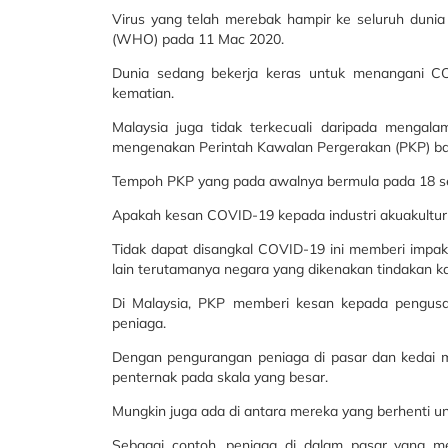
Virus yang telah merebak hampir ke seluruh dunia 
(WHO) pada 11 Mac 2020.
Dunia sedang bekerja keras untuk menangani COV
kematian.
Malaysia juga tidak terkecuali daripada mengal
mengenakan Perintah Kawalan Pergerakan (PKP) 
Tempoh PKP yang pada awalnya bermula pada 18 sehi
Apakah kesan COVID-19 kepada industri akuakultur
Tidak dapat disangkal COVID-19 ini memberi impak 
lain terutamanya negara yang dikenakan tindakan k
Di Malaysia, PKP memberi kesan kepada pengusa
peniaga.
Dengan pengurangan peniaga di pasar dan kedai m
penternak pada skala yang besar.
Mungkin juga ada di antara mereka yang berhenti u
Sebagai contoh, peniaga di dalam pasar yang me