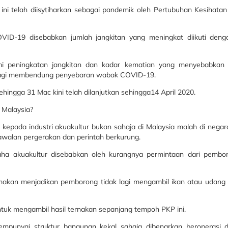
ini telah diisytiharkan sebagai pandemik oleh Pertubuhan Kesihata
ID-19 disebabkan jumlah jangkitan yang meningkat diikuti deng
ami peningkatan jangkitan dan kadar kematian yang menyebabkan 
bagi membendung penyebaran wabak COVID-19.
ngga 31 Mac kini telah dilanjutkan sehingga14 April 2020.
 Malaysia?
kepada industri akuakultur bukan sahaja di Malaysia malah di nega
awalan pergerakan dan perintah berkurung.
ha akuakultur disebabkan oleh kurangnya permintaan dari pembo
akan menjadikan pemborong tidak lagi mengambil ikan atau udang 
ntuk mengambil hasil ternakan sepanjang tempoh PKP ini.
mpunyai struktur bangunan kekal sahaja dibenarkan beroperasi d