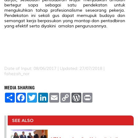
bertegur sapa sebagai satu pendekatan untuk
mengukuhkan tahap profesionalisme seseorang pekerja.
Pendekatan ini sekali gus dapat memupuk budaya dan
semangat kerja berpasukan yang mantap dan pentadbiran
yang efektif serta diyakini amalan pengurusannya.
Date of Input: 08/06/2017 | Updated: 27/07/2018 |
fahezah_nor
MEDIA SHARING
S
F
T
L
E
C
W
P
h
a
w
i
m
o
o
r
a
c
i
n
a
p
r
i
r
e
t
k
i
y
d
n
e
b
t
e
l
L
P
t
o
e
d
i
r
SEE ALSO
o
r
I
n
e
k
n
k
s
s