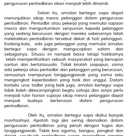
pengurusan pentadbiran akan menjadi lebih dinamik.
Selain itu, amalan bertegur sapa dapat
menunjukkan sikap mesra pelanggan dalam pengurusan
pentadbiran. Pentadbir atau pekerja yang memulai sapaan
mesra dan menguntumkan senyuman kepada pelanggan
yang sedang berurusan dengan mereka sebenarnya telah
meletakkan pentadbiran tersebut dekat di hati pelanggan.
Kadang-kala, ada juga pelanggan yang memulai amalan
bertegur sapa dengan mengucapkan salam dan
sebagainya. Situasi ini nampak biasa tetapi hakikatnya
telah memperlihatkan sebuah masyarakat yang bersopan
santun dan bertatasusila. Tidak kiralah siapapun, sama
ada pekerja atau pentadbir dan pelanggan yang berurusan,
semuanya mempunyai tanggungjawab yang sama iaitu
mengangkat keperibadian yang baik dan unggul. Dalam
konteks urus tadbir yang baik juga, amalan bertegur sapa
tidak boleh dikesampingkan begitu sahaja dan ianya perlu
menjadi rutin harian supaya sikap mesra pelanggan dapat
menjadi budaya berterusan dalam pengurusan
pentadbiran.
Oleh itu, amalan bertegur sapa diakui banyak
manfaatnya. Apatah lagi jika sering diamalkan dalam
pengurusan pentadbiran yang penuh dengan tugas dan
tanggungjawab. Tidak kira agama, bangsa, pangkat dan
darjat, sesebuah pentadbiran wajar menjadikan amalan