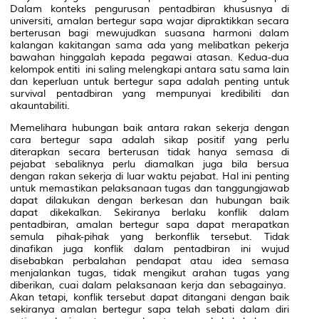
Dalam konteks pengurusan pentadbiran khususnya di
universiti, amalan bertegur sapa wajar dipraktikkan secara
berterusan bagi mewujudkan suasana harmoni dalam
kalangan kakitangan sama ada yang melibatkan pekerja
bawahan hinggalah kepada pegawai atasan. Kedua-dua
kelompok entiti ini saling melengkapi antara satu sama lain
dan keperluan untuk bertegur sapa adalah penting untuk
survival
pentadbiran yang mempunyai kredibiliti dan
akauntabiliti.
Memelihara hubungan baik antara rakan sekerja dengan
cara bertegur sapa adalah sikap positif yang perlu
diterapkan secara berterusan tidak hanya semasa di
pejabat sebaliknya perlu diamalkan juga bila bersua
dengan rakan sekerja di luar waktu pejabat. Hal ini penting
untuk memastikan pelaksanaan tugas dan tanggungjawab
dapat dilakukan dengan berkesan dan hubungan baik
dapat dikekalkan. Sekiranya berlaku konflik dalam
pentadbiran, amalan bertegur sapa dapat merapatkan
semula pihak-pihak yang berkonflik tersebut. Tidak
dinafikan juga konflik dalam pentadbiran ini wujud
disebabkan perbalahan pendapat atau idea semasa
menjalankan tugas, tidak mengikut arahan tugas yang
diberikan, cuai dalam pelaksanaan kerja dan sebagainya.
Akan tetapi, konflik tersebut dapat ditangani dengan baik
sekiranya amalan bertegur sapa telah sebati dalam diri