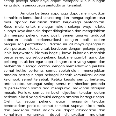
setiap pekerja seterusnya dapat memperkukuh hubungan
kerja dalam pengurusan pentadbiran tersebut.
Amalan bertegur sapa juga dapat meningkatkan
kemahiran komunikasi seseorang dan mengurangkan rasa
malu apabila berurusan dalam kerja-kerja pentadbiran.
Rasa malu untuk menegur rakan sekerja wajar dikikis
supaya keyakinan diri dapat ditingkatkan dan mengelakkan
diri menjadi pekerja yang pasif. Sememangnya terdapat
cabaran untuk berkomunikasi dengan baik dalam
pengurusan pentadbiran. Perkara ini lazimnya dipengaruhi
oleh perasaan takut untuk berdepan dengan pekerja yang
lebih berjawatan. Namun begitu, ianya bukanlah masalah
besar sekiranya setiap pekerja bijak mengambil ruang dan
peluang untuk bertegur sapa dengan cara yang sopan dan
berhemah. Sebagai contoh, dengan memerhatikan perilaku
semut ketika bertemu, semut seolah-olah menunjukkan
amalan bertegur sapa sebagai bentuk komunikasi dalam
kelompok semut tersebut. Ketika kepala semut bertemu,
antena
atau sesungut setiap semut memberikan petanda
di persekitaran sama ada mempunyai makanan ataupun
musuh. Perilaku semut ini boleh dijadikan teladan dalam
berkomunikasi yang dimulai dengan amalan bertegur sapa.
Oleh itu, setiap pekerja wajar mengambil teladan
berdasarkan perilaku semut tersebut supaya sikap malu
dan perasaan takut dalam diri dapat dihindarkan dan
kemahiran komunikasi dapat ditingkatkan malahan