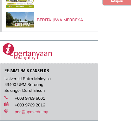
Tetapan
BERITA JIWA MERDEKA
PEJABAT NAIB CANSELOR
Universiti Putra Malaysia
43400 UPM Serdang
Selangor Darul Ehsan
+603 9769 6001
+603 9769 2016
pnc@upm.edu.my