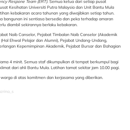
ncy Respone Team (ERT)
. Semua ketua dari setiap pusat
usat Kesihatan Universiti Putra Malaysia dan Unit Bantu Mula
Latihan kebakaran acara tahunan yang diwajibkan setiap tahun.
a bangunan ini sentiasa bersedia dan peka terhadap amaran
lu diambil sekirannya berlaku kebakaran.
at Naib Canselor, Pejabat Timbalan Naib Canselor (Akademik
 (Hal Ehwal Pelajar dan Alumni), Pejabat Undang-Undang,
erlangan Kepemimpinan Akademik, Pejabat Bursar dan Bahagian
a 4 minit. Semua staf dikumpulkan di tempat berkumpul bagi
mat dari ahli Bantu Mula. Latihan tamat sekitar jam 10.00 pagi.
ga di atas komitmen dan kerjasama yang diberikan.
azrina_s