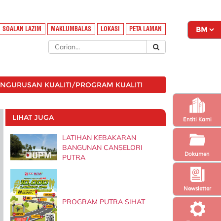
SOALAN LAZIM
MAKLUMBALAS
LOKASI
PETA LAMAN
ENGURUSAN KUALITI/PROGRAM KUALITI
LIHAT JUGA
Entiti Kami
LATIHAN KEBAKARAN
BANGUNAN CANSELORI
Dokumen
PUTRA
Newsletter
PROGRAM PUTRA SIHAT