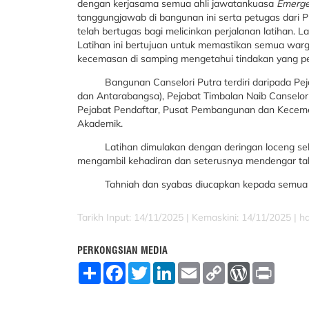
dengan kerjasama semua ahli jawatankuasa
Emerge
tanggungjawab di bangunan ini serta petugas dari P
telah bertugas bagi melicinkan perjalanan latihan. 
Latihan ini bertujuan untuk memastikan semua warg
kecemasan di samping mengetahui tindakan yang per
Bangunan Canselori Putra terdiri daripada Pejab
dan Antarabangsa), Pejabat Timbalan Naib Canselor
Pejabat Pendaftar, Pusat Pembangunan dan Kecem
Akademik.
Latihan dimulakan dengan deringan loceng selam
mengambil kehadiran dan seterusnya mendengar takli
Tahniah dan syabas diucapkan kepada semua war
Tarikh Input: 14/11/2025 |
Kemaskini: 14/11/2025 | h
PERKONGSIAN MEDIA
S
F
T
L
E
C
W
P
h
a
w
i
m
o
o
r
a
c
i
n
a
p
r
i
r
e
t
k
i
y
d
n