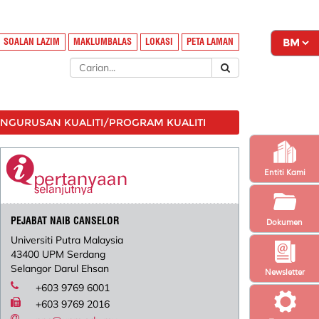
SOALAN LAZIM
MAKLUMBALAS
LOKASI
PETA LAMAN
ENGURUSAN KUALITI/PROGRAM KUALITI
Entiti Kami
PEJABAT NAIB CANSELOR
Dokumen
Universiti Putra Malaysia
43400 UPM Serdang
Selangor Darul Ehsan
Newsletter
+603 9769 6001
+603 9769 2016