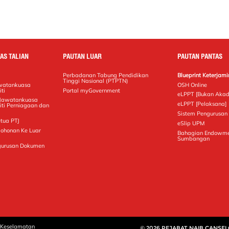
AS TALIAN
PAUTAN LUAR
PAUTAN PANTAS
Perbadanan Tabung Pendidikan
Blueprint Keterja
Tinggi Nasional (PTPTN)
awatankuasa
OSH Online
ti
Portal myGovernment
eLPPT [Bukan Akad
 Jawatankuasa
eLPPT [Pelaksana]
iti Perniagaan dan
Sistem Pengurusan 
tua PTJ
eSlip UPM
mohonan Ke Luar
Bahagian Endowme
Sumbangan
gurusan Dokumen
 Keselamatan
© 2026 PEJABAT NAIB CANSE