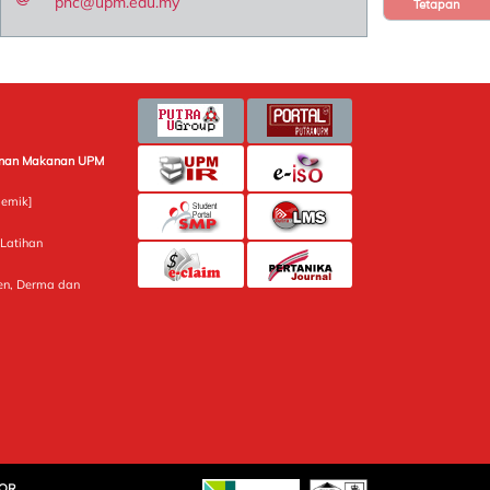
pnc@upm.edu.my
Tetapan
minan Makanan UPM
emik]
Latihan
n, Derma dan
LOR