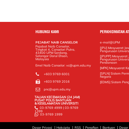
o
r
I
n
e
k
n
k
s
s
HUBUNGI KAMI
PERKHIDMATAN AT
PEJABAT NAIB CANSELOR
e-mail@UPM
Pejabat Naib Canselor,
[JPU] Mesyuarat J
Tingkat 4, Canselori Putra,
Pengurusan Universi
43400 UPM Serdang,
Selangor Darul Ehsan,
[JPUPP] Mesyuarat
Malaysia
Pengurusan Univers
Pendanaan
Emel Naib Canselor: vc@upm.edu.my
[MPK] Mesyuarat Ke
[SPLN] Sistem Per
+603 9769 6001
Negara
+603 9769 2016
[EDMS] Sistem Pen
pnc@upm.edu.my
TALIAN KECEMASAN (24 JAM)
PUSAT POLIS BANTUAN
& KESELAMATAN UNIVERSITI
03-9769 4999 | 03-9769
1399
03-9769 1999
Dasar Privasi
Hakcipta
RSS
Penafian
Bantuan
Dasar