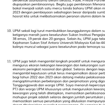
berbentuk usahasama awam swasta,
Public Private Partne
diupayakan pembinaannya. Begitu juga pembinaan Menara
bakal menjadi salah satu mercu tanda baharu UPM akan
2023 dengan pembiayaan sebahagian besar daripada sumb
hasrat kita untuk melibatsamakan peranan alumni dalam ke
UPM sekali lagi turut membuktikan keunggulannya dalam su
ketiganya meraih juara keseluruhan Sukan Institusi Pengaji
38 emas, 19 perak dan 20 gangsa. Selain itu, UPM juga tel
Kejohanan Sukan Staf Antara Universiti Malaysia Kali ke-
kalinya muncul sebagai juara keseluruhan pada temasya su
UPM juga telah mengambil langkah proaktif untuk mengura
mengurus ekoran kekangan kewangan dan kekurangan sum
ekonomi peringkat nasional dan global. Selaras dengan ke
mengambil keputusan untuk terus mengamalkan dasar per
bagi tahun 2022 dan 2023 akan datang melalui pelaksanaa
mengoptimumkan
perbelanjaan
dan penjimataan yang diga
Tanggungjawab dan warga UPM. Saya menaruh kepercayaa
PTJ dan warga UPM khususnya untuk menguruskan kewang
kewangan yang telah ditetapkan, memastikan perlaksanaan 
mahupun projek adalah selaras dengan jumlah peruntukan ya
memastikan semua peruntukan yang diluluskan mempunyai 