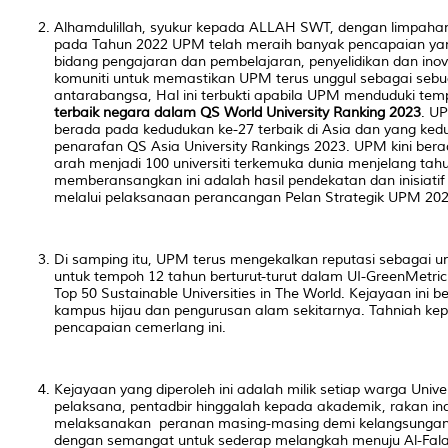
Alhamdulillah, syukur kepada ALLAH SWT, dengan limpahan
pada Tahun 2022 UPM telah meraih banyak pencapaian 
bidang pengajaran dan pembelajaran, penyelidikan dan inova
komuniti untuk memastikan UPM terus unggul sebagai sebuah
antarabangsa, Hal ini terbukti apabila UPM menduduki te
terbaik negara dalam QS
World University
Ranking 2023
. U
berada pada kedudukan ke-27 terbaik di Asia dan yang kedu
penarafan QS Asia University Rankings 2023. UPM kini ber
arah menjadi 100 universiti terkemuka dunia menjelang ta
memberansangkan ini adalah hasil pendekatan dan inisiatif
melalui pelaksanaan perancangan Pelan Strategik UPM 202
Di samping itu, UPM terus mengekalkan reputasi sebagai unive
untuk tempoh 12 tahun berturut-turut dalam UI-GreenMetri
Top 50 Sustainable Universities in The World.
Kejayaan ini b
kampus hijau dan pengurusan alam sekitarnya. Tahniah 
pencapaian cemerlang ini.
Kejayaan yang diperoleh ini adalah milik setiap warga Univer
pelaksana, pentadbir hinggalah kepada akademik, rakan ind
melaksanakan peranan masing-masing demi kelangsungan
dengan semangat untuk sederap melangkah menuju Al-Falah 