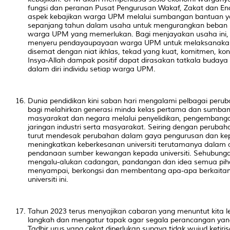
fungsi dan peranan Pusat Pengurusan Wakaf, Zakat dan
aspek kebajikan warga UPM melalui sumbangan bantuan y
sepanjang tahun dalam usaha untuk mengurangkan beban k
warga UPM yang memerlukan. Bagi menjayakan usaha ini,
menyeru pendayaupayaan warga UPM untuk melaksanakan
disemat dengan niat ikhlas, tekad yang kuat, komitmen, k
Insya-Allah dampak positif dapat dirasakan tatkala buday
dalam diri individu setiap warga UPM.
Dunia pendidikan kini saban hari mengalami pelbagai perub
bagi melahirkan generasi minda kelas pertama dan sumba
masyarakat dan negara melalui penyelidikan, pengembanga
jaringan industri serta masyarakat. Seiring dengan perubah
turut mendesak perubahan dalam gaya pengurusan dan kepi
meningkatkan keberkesanan universiti terutamanya dalam
pendanaan sumber kewangan kepada universiti. Sehubunga
mengalu-alukan cadangan, pandangan dan idea semua piha
menyampai, berkongsi dan membentang apa-apa berkaita
universiti ini.
Tahun 2023 terus menyajikan cabaran yang menuntut kita
langkah dan mengatur tapak agar segala perancangan yang
Tadbir urus yang cekat diperlukan supaya tidak wujud ketir