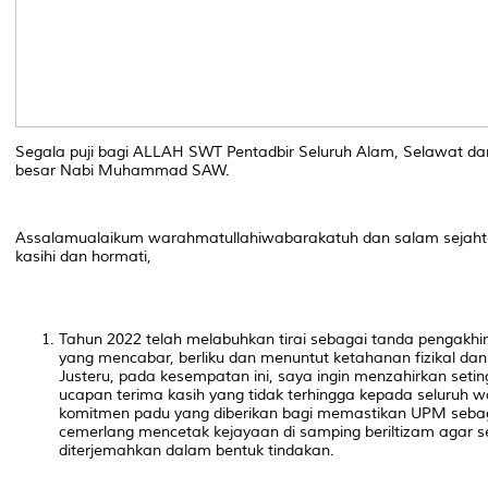
Segala puji bagi ALLAH SWT Pentadbir Seluruh Alam, Selawat d
besar Nabi Muhammad SAW.
Assalamualaikum warahmatullahiwabarakatuh dan salam sejah
kasihi dan hormati,
Tahun 2022 telah melabuhkan tirai sebagai tanda pengakhi
yang mencabar, berliku dan menuntut ketahanan fizikal dan
Justeru, pada kesempatan ini, saya ingin menzahirkan seti
ucapan terima kasih yang tidak terhingga kepada seluruh 
komitmen padu yang diberikan bagi memastikan UPM sebag
cemerlang mencetak kejayaan di samping beriltizam agar 
diterjemahkan dalam bentuk tindakan.