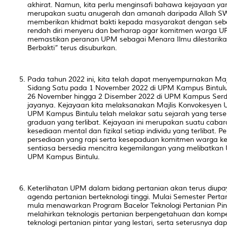
akhirat. Namun, kita perlu menginsafi bahawa kejayaan ya
merupakan suatu anugerah dan amanah daripada Allah SWT
memberikan khidmat bakti kepada masyarakat dengan seba
rendah diri menyeru dan berharap agar komitmen warga UP
memastikan peranan UPM sebagai Menara Ilmu dilestarik
Berbakti” terus disuburkan.
Pada tahun 2022 ini, kita telah dapat menyempurnakan Ma
Sidang Satu pada 1 November 2022 di UPM Kampus Bintulu
26 November hingga 2 Disember 2022 di UPM Kampus Ser
jayanya. Kejayaan kita melaksanakan Majlis Konvokesyen 
UPM Kampus Bintulu telah melakar satu sejarah yang tersen
graduan yang terlibat. Kejayaan ini merupakan suatu caba
kesediaan mental dan fizikal setiap individu yang terlibat. P
persediaan yang rapi serta kesepaduan komitmen warga k
sentiasa bersedia mencitra kegemilangan yang melibatk
UPM Kampus Bintulu.
Keterlihatan UPM dalam bidang pertanian akan terus diup
agenda pertanian berteknologi tinggi. Mulai Semester Pert
mula menawarkan Program Bacelor Teknologi Pertanian Pint
melahirkan teknologis pertanian berpengetahuan dan komp
teknologi pertanian pintar yang lestari, serta seterusnya