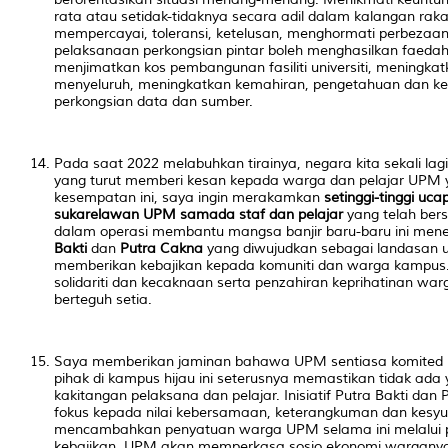
rata atau setidak-tidaknya secara adil dalam kalangan raka
mempercayai, toleransi, ketelusan, menghormati perbezaan. D
pelaksanaan perkongsian pintar boleh menghasilkan faedah-
menjimatkan kos pembangunan fasiliti universiti, meningkatk
menyeluruh, meningkatkan kemahiran, pengetahuan dan 
perkongsian data dan sumber.
Pada saat 2022 melabuhkan tirainya, negara kita sekali lagi
yang turut memberi kesan kepada warga dan pelajar UPM y
kesempatan ini, saya ingin merakamkan
setinggi-tinggi uc
sukarelawan UPM samada staf dan pelajar
yang telah be
dalam operasi membantu mangsa banjir baru-baru ini meneru
Bakti
dan
Putra Cakna
yang diwujudkan sebagai landasan 
memberikan kebajikan kepada komuniti dan warga kampus. 
solidariti
dan kecaknaan serta penzahiran keprihatinan war
berteguh setia.
Saya memberikan jaminan bahawa UPM sentiasa komited 
pihak di kampus hijau ini seterusnya memastikan tidak ada 
kakitangan pelaksana dan pelajar. Inisiatif Putra Bakti da
fokus kepada nilai kebersamaan, keterangkuman dan kesy
mencambahkan penyatuan warga UPM selama ini melalui 
kebajikan. UPM akan memperkasa sosio ekonomi wargany