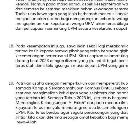
kendali. Namun pada masa sama, aspek kesejahteraan war
dari semasa ke semasa meskipun beban kewangan semas
Tadbir urus kewangan yang lebih berhemah menerusi langka
menjadi amalan utama bagi mengurangkan beban kewangan
mengoptimumkan kepakaran warga UPM akan terus dilagang
dan pencapaian cemerlang UPM secara keseluruhan dapat 
Pada kesempatan ini juga, saya ingin sekali lagi merakamk
terima kasih kepada semua pihak yang telah berusaha gigi
kecemerlangan berterusan UPM. Kita ucapkan selamat tin
datang buat 2023 dengan iltizam yang jitu untuk teguh be
terus utuh demi kelangsungan masa depan UPM yang gemi
Patrikan usaha dengan memperkukuh dan mempererat h
samada Kampus Serdang mahupun Kampus Bintulu sebagai
sentiasa mengimpikan kehidupan yang sejahtera dan harmon
yang tercinta ini. Semoga Tahun 2023 ini, kita terus berg
Membingkas Kelangsungan Al-Falah” daripada menara ilm
kejayaan terus menyala menerangi neraca kecemerlangan 
UPM. Kita terus berdoa agar segala perancangan yang dia
ikhtiar kita akan diterima sebagai amal kebaikan bagi mem
Insya-Allah