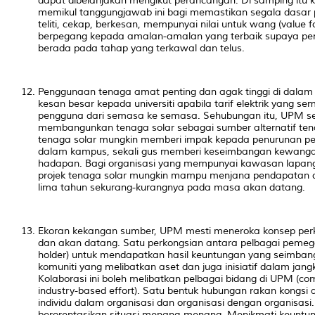
dapat dibelanjakan mengikut perancangan. Di samping itu
memikul tanggungjawab ini bagi memastikan segala dasar 
teliti, cekap, berkesan, mempunyai nilai untuk wang
(value 
berpegang kepada amalan-amalan yang terbaik supaya pen
berada pada tahap yang terkawal dan telus.
Penggunaan tenaga amat penting dan agak tinggi di dala
kesan besar kepada universiti apabila tarif elektrik yang 
pengguna dari semasa ke semasa. Sehubungan itu, UPM se
membangunkan tenaga solar sebagai sumber alternatif tena
tenaga solar mungkin memberi impak kepada penurunan per
dalam kampus, sekali gus memberi keseimbangan kewangan
hadapan. Bagi organisasi yang mempunyai kawasan lapang
projek tenaga solar mungkin mampu menjana pendapatan
lima tahun sekurang-kurangnya pada masa akan datang.
Ekoran kekangan sumber, UPM mesti meneroka konsep perk
dan akan datang. Satu perkongsian antara pelbagai peme
holder)
untuk mendapatkan hasil keuntungan yang seimbang k
komuniti yang melibatkan aset dan juga inisiatif dalam ja
Kolaborasi ini boleh melibatkan pelbagai bidang di UPM
(co
industry-based effort)
. Satu bentuk hubungan rakan kongsi a
individu dalam organisasi dan organisasi dengan organisa
berorentasikan situasi menang-menang. Menikmati keunt