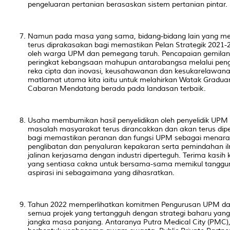
pengeluaran pertanian berasaskan sistem pertanian pintar.
Namun pada masa yang sama, bidang-bidang lain yang me
terus diprakasakan bagi memastikan Pelan Strategik 2021
oleh warga UPM dan pemegang taruh. Pencapaian gemilan
peringkat kebangsaan mahupun antarabangsa melalui peng
reka cipta dan inovasi, keusahawanan dan kesukarelawa
matlamat utama kita iaitu untuk melahirkan Watak Gradu
Cabaran Mendatang berada pada landasan terbaik.
Usaha membumikan hasil penyelidikan oleh penyelidik UP
masalah masyarakat terus dirancakkan dan akan terus diper
bagi memastikan peranan dan fungsi UPM sebagai menara i
penglibatan dan penyaluran kepakaran serta pemindahan i
jalinan kerjasama dengan industri diperteguh. Terima ka
yang sentiasa cakna untuk bersama-sama memikul tangg
aspirasi ini sebagaimana yang dihasratkan.
Tahun 2022 memperlihatkan komitmen Pengurusan UPM da
semua projek yang tertangguh dengan strategi baharu ya
jangka masa panjang. Antaranya Putra
Medical City
(PMC),