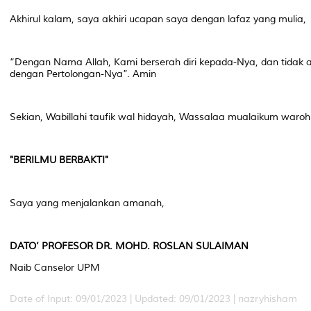
Akhirul kalam, saya akhiri ucapan saya dengan lafaz yang mulia,
“Dengan Nama Allah, Kami berserah diri kepada-Nya, dan tidak 
dengan Pertolongan-Nya”. Amin
Sekian, Wabillahi taufik wal hidayah, Wassalaa mualaikum waro
"BERILMU BERBAKTI"
Saya yang menjalankan amanah,
DATO’ PROFESOR DR. MOHD. ROSLAN SULAIMAN
Naib Canselor UPM
Date of Input: 09/01/2023 | Updated: 09/01/2023 | nazryhisham