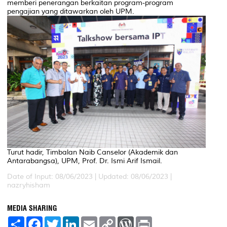
memberi penerangan berkaitan program-program
pengajian yang ditawarkan oleh UPM.
Turut hadir, Timbalan Naib Canselor (Akademik dan
Antarabangsa), UPM, Prof. Dr. Ismi Arif Ismail.
Date of Input: 08/06/2023 |
Updated: 08/06/2023 |
nazryhisham
MEDIA SHARING
S
F
T
L
E
C
W
P