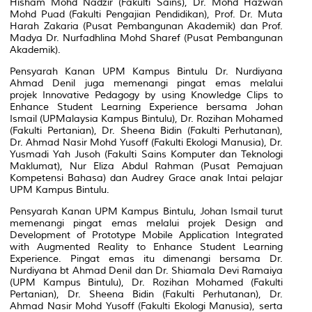
Hisham Mohd Nadzir (Fakulti Sains), Dr. Mohd Hazwan
Mohd Puad (Fakulti Pengajian Pendidikan), Prof. Dr. Muta
Harah Zakaria (Pusat Pembangunan Akademik) dan Prof.
Madya Dr. Nurfadhlina Mohd Sharef (Pusat Pembangunan
Akademik).
Pensyarah Kanan UPM Kampus Bintulu Dr. Nurdiyana
Ahmad Denil juga memenangi pingat emas melalui
projek
Innovative Pedagogy by using Knowledge Clips to
Enhance Student Learning Experience
bersama Johan
Ismail (UPMalaysia Kampus Bintulu), Dr. Rozihan Mohamed
(Fakulti Pertanian), Dr. Sheena Bidin (Fakulti Perhutanan),
Dr. Ahmad Nasir Mohd Yusoff (Fakulti Ekologi Manusia), Dr.
Yusmadi Yah Jusoh (Fakulti Sains Komputer dan Teknologi
Maklumat), Nur Eliza Abdul Rahman (Pusat Pemajuan
Kompetensi Bahasa) dan Audrey Grace anak Intai pelajar
UPM Kampus Bintulu.
Pensyarah Kanan UPM Kampus Bintulu, Johan Ismail turut
memenangi pingat emas melalui projek
Design and
Development of Prototype Mobile Application Integrated
with Augmented Reality to Enhance Student Learning
Experience.
Pingat emas itu dimenangi bersama Dr.
Nurdiyana bt Ahmad Denil dan Dr. Shiamala Devi Ramaiya
(UPM Kampus Bintulu), Dr. Rozihan Mohamed (Fakulti
Pertanian), Dr. Sheena Bidin (Fakulti Perhutanan), Dr.
Ahmad Nasir Mohd Yusoff (Fakulti Ekologi Manusia), serta