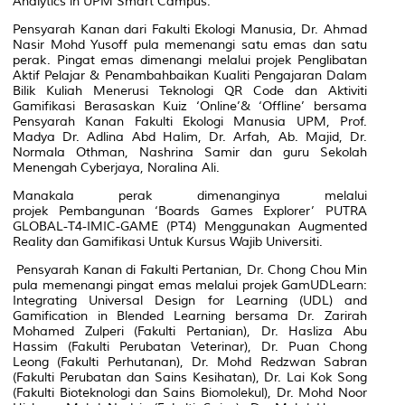
Analytics in UPM Smart Campus
.
Pensyarah Kanan dari Fakulti Ekologi Manusia, Dr. Ahmad
Nasir Mohd Yusoff pula memenangi satu emas dan satu
perak. Pingat emas dimenangi melalui projek
Penglibatan
Aktif Pelajar & Penambahbaikan Kualiti Pengajaran Dalam
Bilik Kuliah Menerusi Teknologi QR Code dan Aktiviti
Gamifikasi Berasaskan Kuiz ‘Online’& ‘Offline’
bersama
Pensyarah Kanan Fakulti Ekologi Manusia UPM, Prof.
Madya Dr. Adlina Abd Halim, Dr. Arfah, Ab. Majid, Dr.
Normala Othman, Nashrina Samir dan guru Sekolah
Menengah Cyberjaya, Noralina Ali.
Manakala perak dimenanginya melalui
projek
Pembangunan ‘Boards Games Explorer’ PUTRA
GLOBAL-T4-IMIC-GAME (PT4) Menggunakan Augmented
Reality dan Gamifikasi Untuk Kursus Wajib Universiti.
Pensyarah Kanan di Fakulti Pertanian, Dr. Chong Chou Min
pula memenangi pingat emas melalui projek
GamUDLearn:
Integrating Universal Design for Learning (UDL) and
Gamification in Blended Learning
bersama Dr. Zarirah
Mohamed Zulperi (Fakulti Pertanian), Dr. Hasliza Abu
Hassim (Fakulti Perubatan Veterinar), Dr. Puan Chong
Leong (Fakulti Perhutanan), Dr. Mohd Redzwan Sabran
(Fakulti Perubatan dan Sains Kesihatan), Dr. Lai Kok Song
(Fakulti Bioteknologi dan Sains Biomolekul), Dr. Mohd Noor