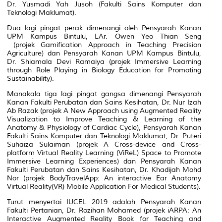
Dr. Yusmadi Yah Jusoh (Fakulti Sains Komputer dan
Teknologi Maklumat).
Dua lagi pingat perak dimenangi oleh Pensyarah Kanan
UPM Kampus Bintulu, LAr. Owen Yeo Thian Seng
(projek
Gamification Approach in Teaching Precision
Agriculture
) dan Pensyarah Kanan UPM Kampus Bintulu,
Dr. Shiamala Devi Ramaiya (projek
Immersive Learning
through Role Playing in Biology Education for Promoting
Sustainability
).
Manakala tiga lagi pingat gangsa dimenangi Pensyarah
Kanan Fakulti Perubatan dan Sains Kesihatan, Dr. Nur Izah
Ab Razak (projek
A New Approach using Augmented Reality
Visualization to Improve Teaching & Learning of the
Anatomy & Physiology of Cardiac Cycle),
Pensyarah Kanan
Fakulti Sains Komputer dan Teknologi Maklumat, Dr. Puteri
Suhaiza Sulaiman (projek
A Cross-device and Cross-
platform Virtual Reality Learning (ViReL) Space to Promote
Immersive Learning Experiences
) dan Pensyarah Kanan
Fakulti Perubatan dan Sains Kesihatan, Dr. Khadijah Mohd
Nor (projek
BodyTravelApp: An interactive Ear Anatomy
Virtual Reality(VR) Mobile Application For Medical Students
).
Turut menyertai IUCEL 2019 adalah Pensyarah Kanan
Fakulti Pertanian, Dr. Rozihan Mohamed (projek
iARPA: An
Interactive Augmented Reality Book for Teaching and