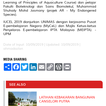
Learning of Principles of Aquaculture Course
) dan pelajar
Fakulti Bioteknologi dan Sains Biomolekul, Muhammad
Shuhaily Mohd Jasmany (projek
AR - My Endangered
Species
).
IUCEL 2019 dianjurkan UNIMAS dengan kerjasama Pusat
E-pembelajaran Negara (MyCeL) dan Majlis Ketua-ketua
Penyelaras E-pembelajaran IPTA Malaysia (MEIPTA). -
UPM
Date of Input: 10/09/2019 |
Updated: 10/09/2019 |
ahmadazlan
MEDIA SHARING
S
F
T
L
E
C
W
P
h
a
w
i
m
o
o
r
a
c
i
n
a
p
r
i
r
e
t
k
i
y
d
n
e
b
t
e
l
L
P
t
o
e
d
i
r
SEE ALSO
o
r
I
n
e
k
n
k
s
s
LATIHAN KEBAKARAN BANGUNAN
CANSELORI PUTRA