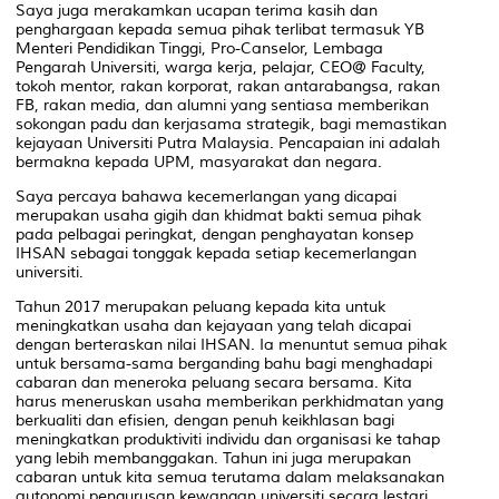
Saya juga merakamkan ucapan terima kasih dan
penghargaan kepada semua pihak terlibat termasuk YB
Menteri Pendidikan Tinggi, Pro-Canselor, Lembaga
Pengarah Universiti, warga kerja, pelajar, CEO@ Faculty,
tokoh mentor, rakan korporat, rakan antarabangsa, rakan
FB, rakan media, dan alumni yang sentiasa memberikan
sokongan padu dan kerjasama strategik, bagi memastikan
kejayaan Universiti Putra Malaysia. Pencapaian ini adalah
bermakna kepada UPM, masyarakat dan negara.
Saya percaya bahawa kecemerlangan yang dicapai
merupakan usaha gigih dan khidmat bakti semua pihak
pada pelbagai peringkat, dengan penghayatan konsep
IHSAN sebagai tonggak kepada setiap kecemerlangan
universiti.
Tahun 2017 merupakan peluang kepada kita untuk
meningkatkan usaha dan kejayaan yang telah dicapai
dengan berteraskan nilai IHSAN. Ia menuntut semua pihak
untuk bersama-sama berganding bahu bagi menghadapi
cabaran dan meneroka peluang secara bersama. Kita
harus meneruskan usaha memberikan perkhidmatan yang
berkualiti dan efisien, dengan penuh keikhlasan bagi
meningkatkan produktiviti individu dan organisasi ke tahap
yang lebih membanggakan. Tahun ini juga merupakan
cabaran untuk kita semua terutama dalam melaksanakan
autonomi pengurusan kewangan universiti secara lestari