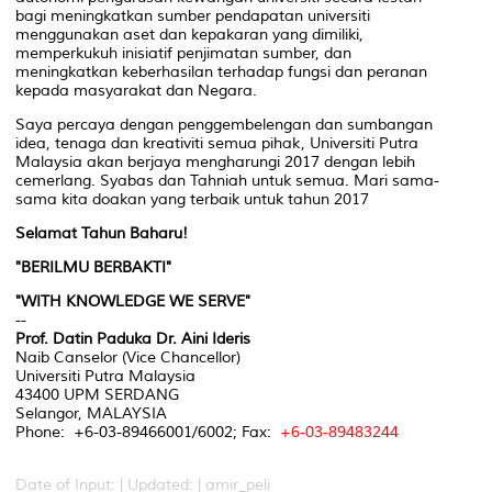
bagi meningkatkan sumber pendapatan universiti
menggunakan aset dan kepakaran yang dimiliki,
memperkukuh inisiatif penjimatan sumber, dan
meningkatkan keberhasilan terhadap fungsi dan peranan
kepada masyarakat dan Negara.
Saya percaya dengan penggembelengan dan sumbangan
idea, tenaga dan kreativiti semua pihak, Universiti Putra
Malaysia akan berjaya mengharungi 2017 dengan lebih
cemerlang. Syabas dan Tahniah untuk semua. Mari sama-
sama kita doakan yang terbaik untuk tahun 2017
Selamat Tahun Baharu!
"BERILMU BERBAKTI"
"
WITH KNOWLEDGE WE SERVE
"
--
Prof. Datin Paduka Dr. Aini Ideris
Naib Canselor (
Vice Chancellor
)
Universiti Putra Malaysia
43400 UPM SERDANG
Selangor, MALAYSIA
Phone: +6-03-89466001/6002; Fax:
+6-03-89483244
Date of Input: |
Updated: | amir_peli