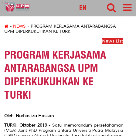
127
EN
»
NEWS
» PROGRAM KERJASAMA ANTARABANGSA
UPM DIPERKUKUHKAN KE TURKI
News List
PROGRAM KERJASAMA
ANTARABANGSA UPM
DIPERKUKUHKAN KE
TURKI
Oleh: Norhasliza Hassan
TURKI, Oktober 2019
- Satu memorandum persefahaman
(MoA)
Joint PhD Program
antara Universiti Putra Malaysia
(UPM) dengan Ataturk University, Turki telah ditandatangani