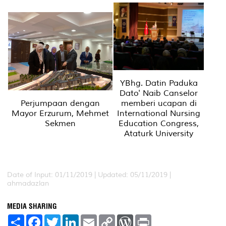
YBhg. Datin Paduka
Dato' Naib Canselor
memberi ucapan di
Perjumpaan dengan
International Nursing
Mayor Erzurum, Mehmet
Education Congress,
Sekmen
Ataturk University
Date of Input: 01/11/2019 |
Updated: 05/11/2019 |
ahmadazlan
MEDIA SHARING
S
F
T
L
E
C
W
P