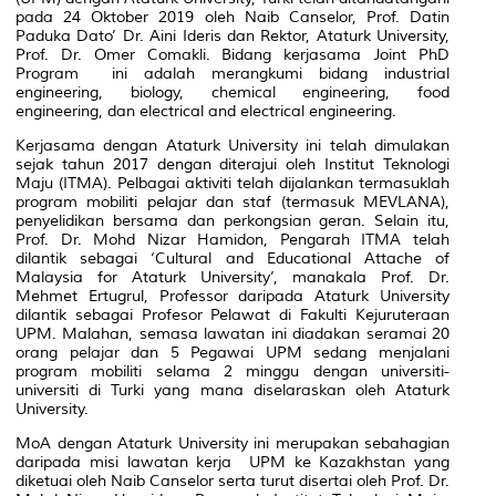
pada 24 Oktober 2019 oleh Naib Canselor, Prof. Datin
Paduka Dato’ Dr. Aini Ideris dan Rektor, Ataturk University,
Prof. Dr. Omer Comakli. Bidang kerjasama
J
oint PhD
Program
ini adalah merangkumi bidang
industrial
engineering, biology, chemical engineering, food
engineering,
dan
electrical and electrical engineering.
Kerjasama dengan Ataturk University ini telah dimulakan
sejak tahun 2017 dengan diterajui oleh Institut Teknologi
Maju (ITMA). Pelbagai aktiviti telah dijalankan termasuklah
program mobiliti pelajar dan staf (termasuk MEVLANA),
penyelidikan bersama dan perkongsian geran. Selain itu,
Prof. Dr. Mohd Nizar Hamidon, Pengarah ITMA telah
dilantik sebagai ‘Cultural and Educational Attache of
Malaysia for Ataturk University’, manakala Prof. Dr.
Mehmet Ertugrul, Professor daripada Ataturk University
dilantik sebagai Profesor Pelawat di Fakulti Kejuruteraan
UPM. Malahan, semasa lawatan ini diadakan seramai 20
orang pelajar dan 5 Pegawai UPM sedang menjalani
program mobiliti selama 2 minggu dengan universiti-
universiti di Turki yang mana diselaraskan oleh Ataturk
University.
MoA dengan Ataturk University ini merupakan sebahagian
daripada misi lawatan kerja UPM ke Kazakhstan yang
diketuai oleh Naib Canselor serta turut disertai oleh Prof. Dr.