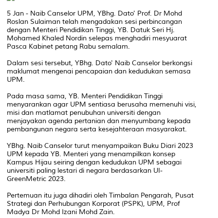
5 Jan - Naib Canselor UPM, YBhg. Dato' Prof. Dr Mohd
Roslan Sulaiman telah mengadakan sesi perbincangan
dengan Menteri Pendidikan Tinggi, YB. Datuk Seri Hj.
Mohamed Khaled Nordin selepas menghadiri mesyuarat
Pasca Kabinet petang Rabu semalam.
Dalam sesi tersebut, YBhg. Dato' Naib Canselor berkongsi
maklumat mengenai pencapaian dan kedudukan semasa
UPM.
Pada masa sama, YB. Menteri Pendidikan Tinggi
menyarankan agar UPM sentiasa berusaha memenuhi visi,
misi dan matlamat penubuhan universiti dengan
menjayakan agenda pertanian dan menyumbang kepada
pembangunan negara serta kesejahteraan masyarakat.
YBhg. Naib Canselor turut menyampaikan Buku Diari 2023
UPM kepada YB. Menteri yang menampilkan konsep
Kampus Hijau seiring dengan kedudukan UPM sebagai
universiti paling lestari di negara berdasarkan UI-
GreenMetric 2023.
Pertemuan itu juga dihadiri oleh Timbalan Pengarah, Pusat
Strategi dan Perhubungan Korporat (PSPK), UPM, Prof
Madya Dr Mohd Izani Mohd Zain.