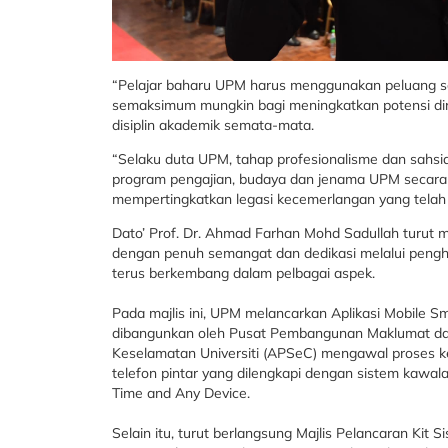
“Pelajar baharu UPM harus menggunakan peluang s
semaksimum mungkin bagi meningkatkan potensi diri,
disiplin akademik semata-mata.
“Selaku duta UPM, tahap profesionalisme dan sahsi
program pengajian, budaya dan jenama UPM secara 
mempertingkatkan legasi kecemerlangan yang telah 
Dato’ Prof. Dr. Ahmad Farhan Mohd Sadullah turu
dengan penuh semangat dan dedikasi melalui pen
terus berkembang dalam pelbagai aspek.
Pada majlis ini, UPM melancarkan Aplikasi Mobile Sm
dibangunkan oleh Pusat Pembangunan Maklumat dan
Keselamatan Universiti (APSeC) mengawal proses ke
telefon pintar yang dilengkapi dengan sistem kawa
Time and Any Device.
Selain itu, turut berlangsung Majlis Pelancaran Kit S