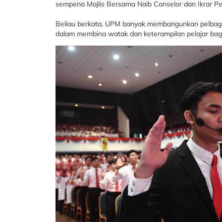
sempena Majlis Bersama Naib Canselor dan Ikrar Pela
Beliau berkata, UPM banyak membangunkan pelbaga
dalam membina watak dan keterampilan pelajar bagi