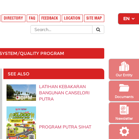
DIRECTORY
FAQ
FEEDBACK
LOCATION
SITE MAP
SYSTEM/QUALITY PROGRAM
SEE ALSO
Our Entity
LATIHAN KEBAKARAN
BANGUNAN CANSELORI
Documents
PUTRA
Newsletter
PROGRAM PUTRA SIHAT