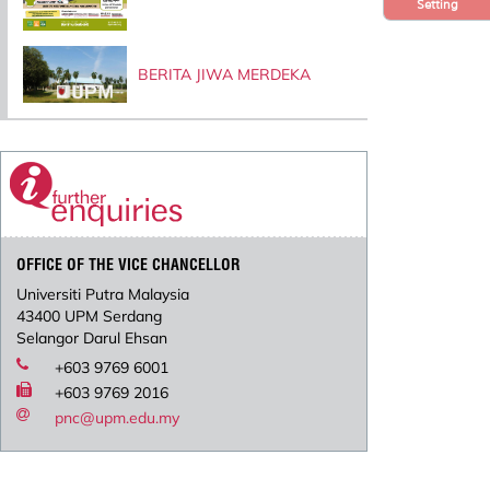
Setting
BERITA JIWA MERDEKA
OFFICE OF THE VICE CHANCELLOR
Universiti Putra Malaysia
43400 UPM Serdang
Selangor Darul Ehsan
+603 9769 6001
+603 9769 2016
pnc@upm.edu.my