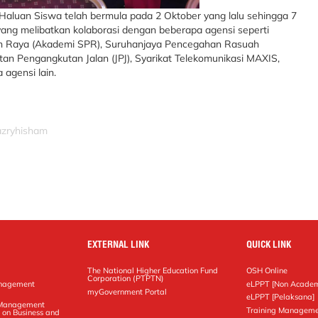
Haluan Siswa telah bermula pada 2 Oktober yang lalu sehingga 7
yang melibatkan kolaborasi dengan beberapa agensi seperti
an Raya (Akademi SPR), Suruhanjaya Pencegahan Rasuah
tan Pengangkutan Jalan (JPJ), Syarikat Telekomunikasi MAXIS,
agensi lain.
azryhisham
EXTERNAL LINK
QUICK LINK
The National Higher Education Fund
OSH Online
Corporation (PTPTN)
anagement
eLPPT [Non Academ
g
myGovernment Portal
eLPPT [Pelaksana]
y Management
Training Manageme
 on Business and