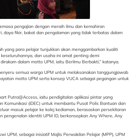
emasa pengajian dengan meraih ilmu dan kemahiran
 daya fikir, bakat dan pengalaman yang tidak terbatas dalam
ah yang para pelajar tunjukkan akan menggambarkan kualiti
keseluruhannya, dan usaha ini amat penting demi
dirakam dalam motto UPM, iaitu Berilmu Berbakti,” katanya.
t menyeru semua warga UPM untuk melaksanakan tanggungjawab
ghayatan motto UPM serta konsep VUCA sebagai pegangan untuk
art Putra@Access, iaitu pendigitalan aplikasi pintar yang
 Komunikasi (iDEC) untuk membantu Pusat Polis Bantuan dan
luar masuk pelajar ke kolej kediaman, berasaskan persekitaran
lan pengenalan identiti UPM ID, berkonsepkan Any Where, Any
iswi UPM, sebagai inisiatif Majlis Perwakilan Pelajar (MPP), UPM