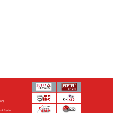
ic]
nt System