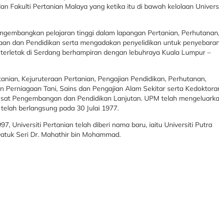
 Fakulti Pertanian Malaya yang ketika itu di bawah kelolaan Universi
gembangkan pelajaran tinggi dalam lapangan Pertanian, Perhutanan
aan dan Pendidikan serta mengadakan penyelidikan untuk penyebara
 terletak di Serdang berhampiran dengan lebuhraya Kuala Lumpur –
ertanian, Kejuruteraan Pertanian, Pengajian Pendidikan, Perhutanan,
 Perniagaan Tani, Sains dan Pengajian Alam Sekitar serta Kedoktora
Pusat Pengembangan dan Pendidikan Lanjutan. UPM telah mengeluark
elah berlangsung pada 30 Julai 1977.
 Universiti Pertanian telah diberi nama baru, iaitu Universiti Putra
 Datuk Seri Dr. Mahathir bin Mohammad.