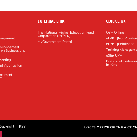
EXTERNAL LINK
QUICK LINK
The National Higher Education Fund
OSH Online
Corporation (PTPTN)
anagement
eLPPT [Non Academ
g
myGovernment Portal
eLPPT [Pelaksana]
y Management
Training Manageme
 on Business and
eSlip UPM
Meeting
Division of Endowm
In-Kind
ad Application
Document
em
Copyright
RSS
© 2026 OFFICE OF THE VICE 