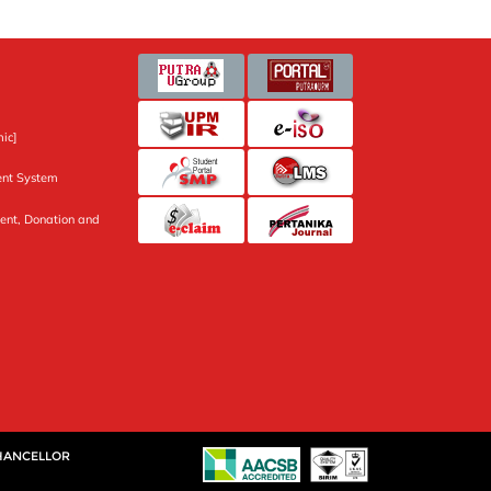
ic]
nt System
ent, Donation and
CHANCELLOR