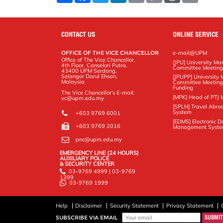
a
c
i
n
a
p
r
i
r
e
t
k
i
y
d
n
e
b
t
e
l
L
P
t
o
e
d
i
r
CONTACT US
ONLINE SERVICE
o
r
I
n
e
k
n
k
s
OFFICE OF THE VICE CHANCELLOR
e-mail@UPM
s
Office of The Vice Chancellor,
[JPU] University M
4th Floor, Canselori Putra,
Committee Meetin
43400 UPM Serdang,
Selangor Darul Ehsan,
[JPUPP] Universit
Malaysia
Committee Meeting
Funding
The Vice Chancellor's E-mail:
[MPK] Head of PTJ 
vc@upm.edu.my
[SPLN] Travel Abro
System
+603 9769 6001
[EDMS] Electronic 
+603 9769 2016
Management Syst
pnc@upm.edu.my
EMERGENCY LINE (24 HOURS)
AUXILIARY POLICE
& SECURITY CENTER
03-9769 4999 | 03-9769
1399
03-9769 1999
Help
Disclaimer
Security Statement
Privacy Statement
SUBSCRIBE VIA EMAIL