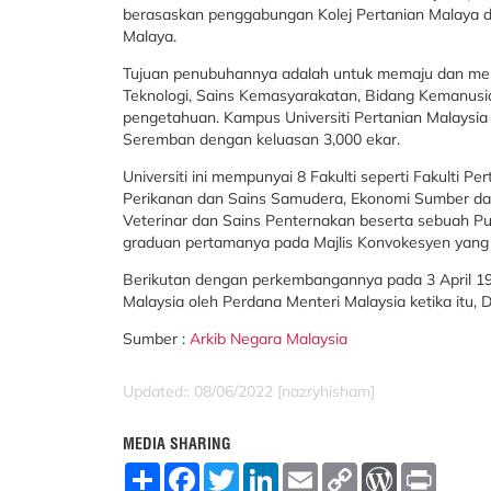
berasaskan penggabungan Kolej Pertanian Malaya dan
Malaya.
Tujuan penubuhannya adalah untuk memaju dan men
Teknologi, Sains Kemasyarakatan, Bidang Kemanusi
pengetahuan. Kampus Universiti Pertanian Malaysia
Seremban dengan keluasan 3,000 ekar.
Universiti ini mempunyai 8 Fakulti seperti Fakulti P
Perikanan dan Sains Samudera, Ekonomi Sumber dan
Veterinar dan Sains Penternakan beserta sebuah 
graduan pertamanya pada Majlis Konvokesyen yang t
Berikutan dengan perkembangannya pada 3 April 1997,
Malaysia oleh Perdana Menteri Malaysia ketika itu,
Sumber :
Arkib Negara Malaysia
Updated:: 08/06/2022 [nazryhisham]
MEDIA SHARING
S
F
T
L
E
C
W
P
h
a
w
i
m
o
o
r