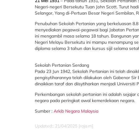
21 Mei 1931
– Pada tahun 1931, Sekolah Pertanian 
Negeri-negeri Bersekutu Tuan John Scott. Turut hadi
Selangor, Yang di-Pertuan Besar Negeri Sembilan,
Penubuhan Sekolah Pertanian yang berkeluasan 8.8 
menyediakan pegawai-pegawai bagi Jabatan Pertan
ini mengambil masa selama 18 tahun. Bangunan yang 
Negeri Melayu Bersekutu ini mampu menampung sera
diploma selama 3 tahun dan kursus sijil selama seta
Sekolah Pertanian Serdang
Pada 23 Jun 1942, Sekolah Pertanian ini telah dina
pengisytiharannya telah dilakukan oleh Gabenor Sir
dinaikkan taraf dan diisytiharkan menjadi Universiti 
Perkembangan sekolah pertanian ini adalah sejaja
negara pada peringkat awal kemerdekaan negara.
Sumber :
Arkib Negara Malaysia
Updated:: 21/04/2025 [raja.m]