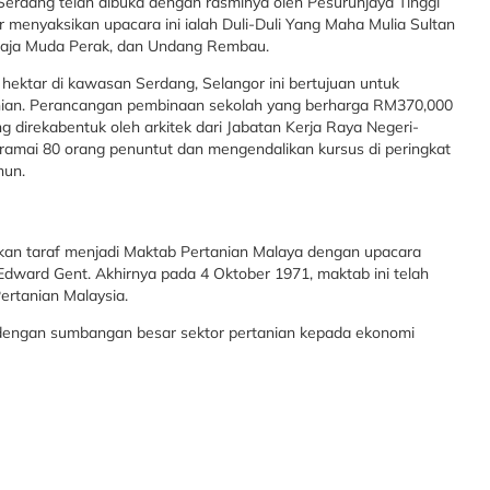
Serdang telah dibuka dengan rasminya oleh Pesuruhjaya Tinggi
r menyaksikan upacara ini ialah Duli-Duli Yang Maha Mulia Sultan
 Raja Muda Perak, dan Undang Rembau.
hektar di kawasan Serdang, Selangor ini bertujuan untuk
ian. Perancangan pembinaan sekolah yang berharga RM370,000
direkabentuk oleh arkitek dari Jabatan Kerja Raya Negeri-
mai 80 orang penuntut dan mengendalikan kursus di peringkat
hun.
ikkan taraf menjadi Maktab Pertanian Malaya dengan upacara
 Edward Gent. Akhirnya pada 4 Oktober 1971, maktab ini telah
Pertanian Malaysia.
r dengan sumbangan besar sektor pertanian kepada ekonomi