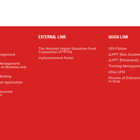
EXTERNAL LINK
QUICK LINK
The National Higher Education Fund
OSH Online
Corporation (PTPTN)
anagement
eLPPT [Non Academ
g
myGovernment Portal
eLPPT [Pelaksana]
y Management
Training Manageme
 on Business and
eSlip UPM
Meeting
Division of Endowm
In-Kind
ad Application
Document
em