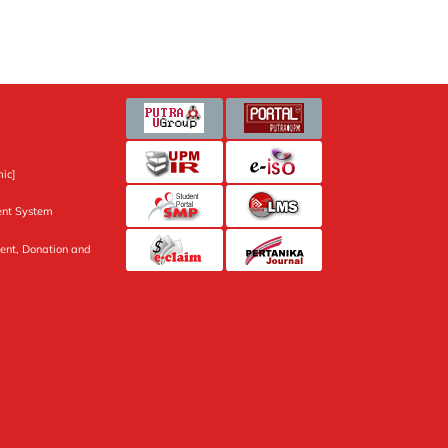
ic]
nt System
ent, Donation and