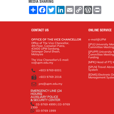
MEDIA SHARING
S
F
T
L
E
C
W
P
h
a
w
i
m
o
o
r
a
c
i
n
a
p
r
i
r
e
t
k
i
y
d
n
e
b
t
e
l
L
P
t
o
e
d
i
r
CONTACT US
ONLINE SERVICE
o
r
I
n
e
k
n
k
s
OFFICE OF THE VICE CHANCELLOR
e-mail@UPM
s
Office of The Vice Chancellor,
[JPU] University M
4th Floor, Canselori Putra,
Committee Meetin
43400 UPM Serdang,
Selangor Darul Ehsan,
[JPUPP] Universit
Malaysia
Committee Meeting
Funding
The Vice Chancellor's E-mail:
[MPK] Head of PTJ 
vc@upm.edu.my
[SPLN] Travel Abro
System
+603 9769 6001
[EDMS] Electronic 
+603 9769 2016
Management Syst
pnc@upm.edu.my
EMERGENCY LINE (24 HOURS)
AUXILIARY POLICE
& SECURITY CENTER
03-9769 4999 | 03-9769
1399
03-9769 1999