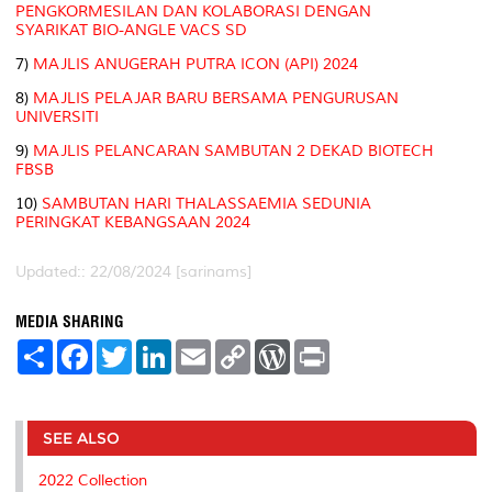
PENGKORMESILAN DAN KOLABORASI DENGAN
SYARIKAT BIO-ANGLE VACS SD
7)
MAJLIS ANUGERAH PUTRA ICON (API) 2024
8)
MAJLIS PELAJAR BARU BERSAMA PENGURUSAN
UNIVERSITI
9)
MAJLIS PELANCARAN SAMBUTAN 2 DEKAD BIOTECH
FBSB
10)
SAMBUTAN HARI THALASSAEMIA SEDUNIA
PERINGKAT KEBANGSAAN 2024
Updated:: 22/08/2024 [sarinams]
MEDIA SHARING
S
F
T
L
E
C
W
P
h
a
w
i
m
o
o
r
a
c
i
n
a
p
r
i
r
e
t
k
i
y
d
n
e
b
t
e
l
L
P
t
o
e
d
i
r
SEE ALSO
o
r
I
n
e
k
n
k
s
2022 Collection
s