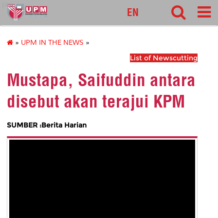
pnc
EN
»
UPM IN THE NEWS
»
List of Newscutting
Mustapa, Saifuddin antara
disebut akan terajui KPM
SUMBER :Berita Harian