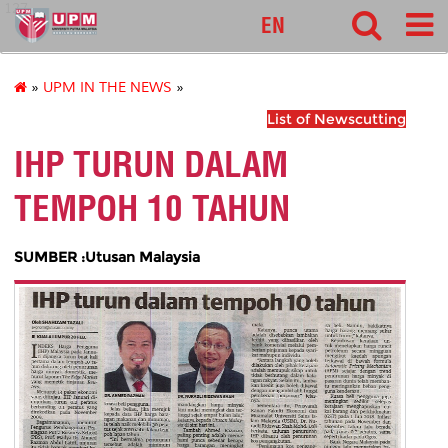
127
EN
»
UPM IN THE NEWS
»
List of Newscutting
IHP TURUN DALAM
TEMPOH 10 TAHUN
SUMBER :Utusan Malaysia