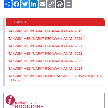
S
F
T
L
E
C
W
P
h
a
w
i
m
o
o
r
a
c
i
n
a
p
r
i
r
e
t
k
i
y
d
n
e
b
t
e
l
L
P
t
o
e
d
i
r
SEE ALSO
o
r
I
n
e
k
n
k
s
TAKWIM MESYUARAT PEGAWAI KANAN 2019
s
TAKWIM MESYUARAT PEGAWAI KANAN 2020
TAKWIM MESYUARAT PEGAWAI KANAN 2021
TAKWIM MESYUARAT PEGAWAI KANAN 2022
TAKWIM MESYUARAT PEGAWAI KANAN 2023
TAKWIM MESYUARAT PEGAWAI KANAN 2024
TAKWIM MESYUARAT NAIB CANSELOR BERSAMA KETUA
PTJ 2025