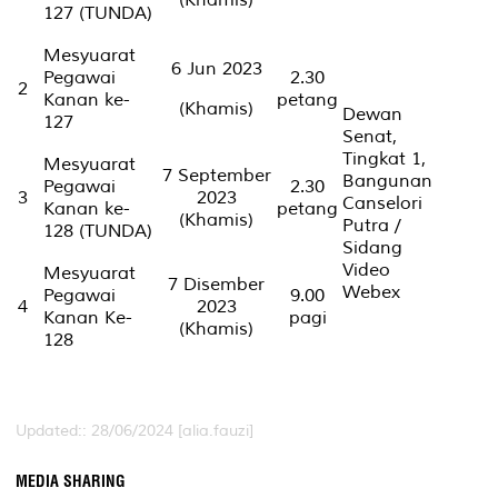
127 (TUNDA)
Mesyuarat
6 Jun 2023
Pegawai
2.30
2
Kanan ke-
petang
(Khamis)
Dewan
127
Senat,
Tingkat 1,
Mesyuarat
7 September
Bangunan
Pegawai
2.30
3
2023
Canselori
Kanan ke-
petang
(Khamis)
Putra /
128 (TUNDA)
Sidang
Video
Mesyuarat
7 Disember
Webex
Pegawai
9.00
4
2023
Kanan Ke-
pagi
(Khamis)
128
Updated:: 28/06/2024 [alia.fauzi]
MEDIA SHARING