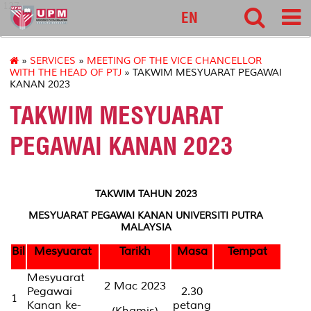
127
EN
»
SERVICES
»
MEETING OF THE VICE CHANCELLOR
WITH THE HEAD OF PTJ
» TAKWIM MESYUARAT PEGAWAI
KANAN 2023
TAKWIM MESYUARAT
PEGAWAI KANAN 2023
TAKWIM TAHUN 2023
MESYUARAT PEGAWAI KANAN UNIVERSITI PUTRA
MALAYSIA
Bil
Mesyuarat
Tarikh
Masa
Tempat
Mesyuarat
2 Mac 2023
Pegawai
2.30
1
Kanan ke-
petang
(Khamis)