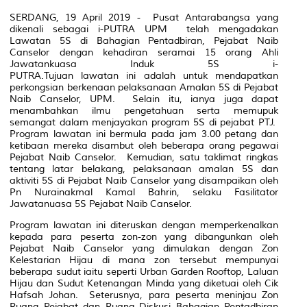
SERDANG, 19 April 2019 - Pusat Antarabangsa yang
dikenali sebagai i-PUTRA UPM telah mengadakan
Lawatan 5S di Bahagian Pentadbiran, Pejabat Naib
Canselor dengan kehadiran seramai 15 orang Ahli
Jawatankuasa Induk 5S i-
PUTRA.Tujuan lawatan ini adalah untuk mendapatkan
perkongsian berkenaan pelaksanaan Amalan 5S di Pejabat
Naib Canselor, UPM. Selain itu, ianya juga dapat
menambahkan ilmu pengetahuan serta memupuk
semangat dalam menjayakan program 5S di pejabat PTJ.
Program lawatan ini bermula pada jam 3.00 petang dan
ketibaan mereka disambut oleh beberapa orang pegawai
Pejabat Naib Canselor. Kemudian, satu taklimat ringkas
tentang latar belakang, pelaksanaan amalan 5S dan
aktiviti 5S di Pejabat Naib Canselor yang disampaikan oleh
Pn Nurainakmal Kamal Bahrin, selaku Fasilitator
Jawatanuasa 5S Pejabat Naib Canselor.
Program lawatan ini diteruskan dengan memperkenalkan
kepada para peserta zon-zon yang dibangunkan oleh
Pejabat Naib Canselor yang dimulakan dengan Zon
Kelestarian Hijau di mana zon tersebut mempunyai
beberapa sudut iaitu seperti
Urban Garden Rooftop
, Laluan
Hijau dan Sudut Ketenangan Minda yang diketuai oleh Cik
Hafsah Johan. Seterusnya, para peserta meninjau Zon
Ruang Pejabat dan Ruang Diskusi Bahagian Pentadbiran