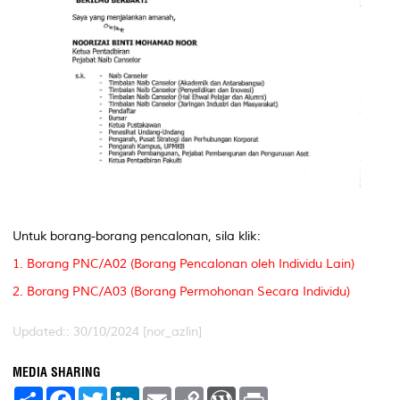
Untuk borang-borang pencalonan, sila klik:
1. Borang PNC/A02 (Borang Pencalonan oleh Individu Lain)
2. Borang PNC/A03 (Borang Permohonan Secara Individu)
Updated:: 30/10/2024 [nor_azlin]
MEDIA SHARING
S
F
T
L
E
C
W
P