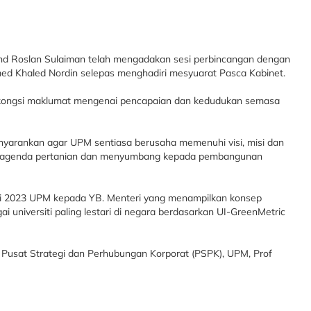
ohd Roslan Sulaiman telah mengadakan sesi perbincangan dengan
amed Khaled Nordin selepas menghadiri mesyuarat Pasca Kabinet.
erkongsi maklumat mengenai pencapaian dan kedudukan semasa
nyarankan agar UPM sentiasa berusaha memenuhi visi, misi dan
n agenda pertanian dan menyumbang kepada pembangunan
ri 2023 UPM kepada YB. Menteri yang menampilkan konsep
universiti paling lestari di negara berdasarkan UI-GreenMetric
, Pusat Strategi dan Perhubungan Korporat (PSPK), UPM, Prof