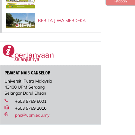
Tetapan
BERITA JIWA MERDEKA
PEJABAT NAIB CANSELOR
Universiti Putra Malaysia
43400 UPM Serdang
Selangor Darul Ehsan
+603 9769 6001
+603 9769 2016
pnc@upm.edu.my