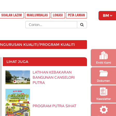
SOALAN LAZIM
MAKLUMBALAS
LOKASI
PETA LAMAN
ENGURUSAN KUALITI/PROGRAM KUALITI
LIHAT JUGA
Entiti Kami
LATIHAN KEBAKARAN
BANGUNAN CANSELORI
Dokumen
PUTRA
Newsletter
PROGRAM PUTRA SIHAT