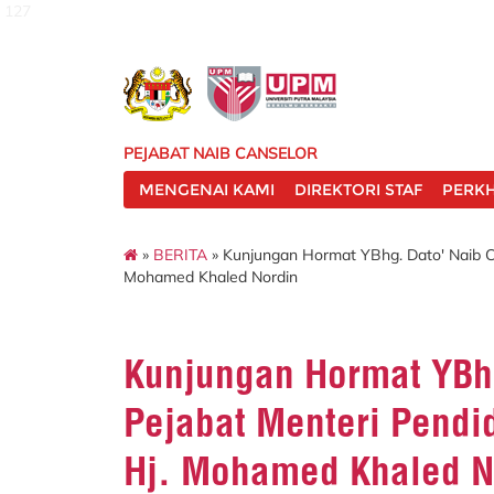
127
PEJABAT NAIB CANSELOR
MENGENAI KAMI
DIREKTORI STAF
PERK
»
BERITA
» Kunjungan Hormat YBhg. Dato' Naib Can
Mohamed Khaled Nordin
Kunjungan Hormat YBhg
Pejabat Menteri Pendid
Hj. Mohamed Khaled N