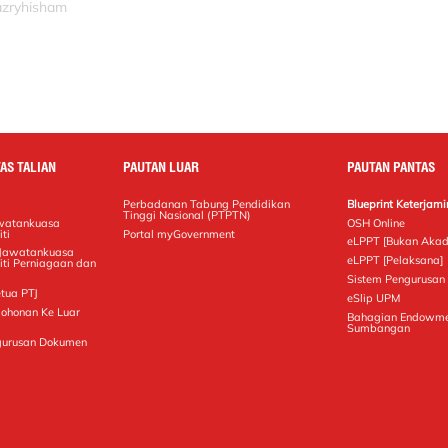
azryhisham
AS TALIAN
PAUTAN LUAR
PAUTAN PANTAS
Perbadanan Tabung Pendidikan
Blueprint Keterja
Tinggi Nasional (PTPTN)
awatankuasa
OSH Online
ti
Portal myGovernment
eLPPT [Bukan Akad
 Jawatankuasa
eLPPT [Pelaksana]
iti Perniagaan dan
Sistem Pengurusan 
tua PTJ
eSlip UPM
mohonan Ke Luar
Bahagian Endowme
Sumbangan
gurusan Dokumen