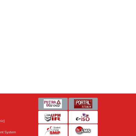
ic]
nt System