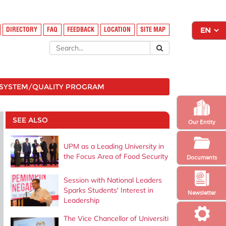
DIRECTORY
FAQ
FEEDBACK
LOCATION
SITE MAP
SYSTEM/QUALITY PROGRAM
SEE ALSO
Our Entity
UPM as a Leading University in
the Focus Area of ​​Food Security
Documents
Session with National Leaders
Sparks Students' Interest in
Newsletter
Leadership
The Vice Chancellor of Universiti