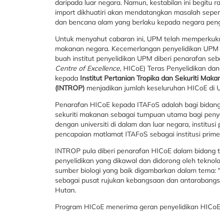
daripada luar negara. Namun, kestabilan ini begit
import dikhuatiri akan mendatangkan masalah sepert
dan bencana alam yang berlaku kepada negara pen
Untuk menyahut cabaran ini, UPM telah memperkukuh
makanan negara. Kecemerlangan penyelidikan UPM d
buah institut penyelidikan UPM diberi penarafan se
Centre of Excellence
, HICoE) Teras Penyelidikan dan
kepada
Institut Pertanian Tropika dan Sekuriti Mak
(INTROP)
menjadikan jumlah keseluruhan HICoE di UPM
Penarafan HICoE kepada ITAFoS adalah bagi bidan
sekuriti makanan sebagai tumpuan utama bagi penyel
dengan universiti di dalam dan luar negara, institus
pencapaian matlamat ITAFoS sebagai institusi prime
INTROP pula diberi penarafan HICoE dalam bidang t
penyelidikan yang dikawal dan didorong oleh tekn
sumber biologi yang baik digambarkan dalam tema:
sebagai pusat rujukan kebangsaan dan antarabangs
Hutan.
Program HICoE menerima geran penyelidikan HICoE