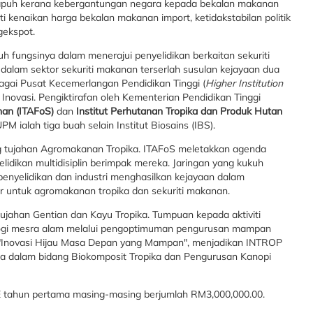
u rapuh kerana kebergantungan negara kepada bekalan makanan
i kenaikan harga bekalan makanan import, ketidakstabilan politik
gekspot.
 fungsinya dalam menerajui penyelidikan berkaitan sekuriti
alam sektor sekuriti makanan terserlah susulan kejayaan dua
bagai Pusat Kecemerlangan Pendidikan Tinggi (
Higher Institution
 Inovasi. Pengiktirafan oleh Kementerian Pendidikan Tinggi
anan (ITAFoS)
dan
Institut Perhutanan Tropika dan Produk Hutan
 ialah tiga buah selain Institut Biosains (IBS).
g tujahan Agromakanan Tropika. ITAFoS meletakkan agenda
idikan multidisiplin berimpak mereka. Jaringan yang kukuh
i penyelidikan dan industri menghasilkan kejayaan dalam
r untuk agromakanan tropika dan sekuriti makanan.
ujahan Gentian dan Kayu Tropika. Tumpuan kepada aktiviti
ologi mesra alam melalui pengoptimuman pengurusan mampan
 "Inovasi Hijau Masa Depan yang Mampan", menjadikan INTROP
a dalam bidang Biokomposit Tropika dan Pengurusan Kanopi
 tahun pertama masing-masing berjumlah RM3,000,000.00.