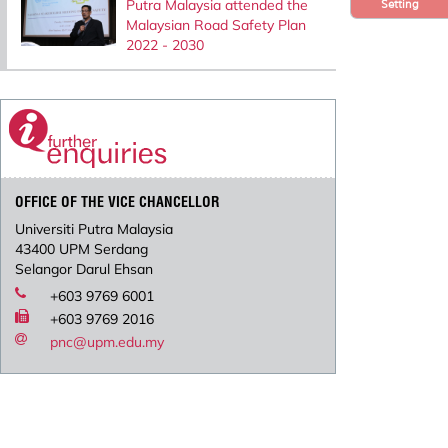
Putra Malaysia attended the
Setting
Malaysian Road Safety Plan
2022 - 2030
OFFICE OF THE VICE CHANCELLOR
Universiti Putra Malaysia
43400 UPM Serdang
Selangor Darul Ehsan
+603 9769 6001
+603 9769 2016
pnc@upm.edu.my