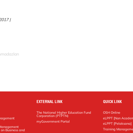
2017 |
ahmadazlan
EXTERNAL LINK
QUICK LINK
The National Higher Education Fund
OSH Online
Corporation (PTPTN)
anagement
eLPPT [Non Academ
g
myGovernment Portal
eLPPT [Pelaksana]
y Management
Training Manageme
 on Business and